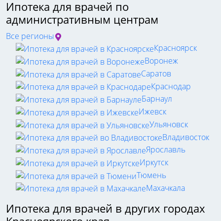
Ипотека для врачей по
административным центрам
Все регионы
Красноярск
Воронеж
Саратов
Краснодар
Барнаул
Ижевск
Ульяновск
Владивосток
Ярославль
Иркутск
Тюмень
Махачкала
Ипотека для врачей в других городах