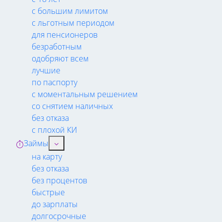
с большим лимитом
с льготным периодом
для пенсионеров
безработным
одобряют всем
лучшие
по паспорту
с моментальным решением
со снятием наличных
без отказа
с плохой КИ
Займы
на карту
без отказа
без процентов
быстрые
до зарплаты
долгосрочные