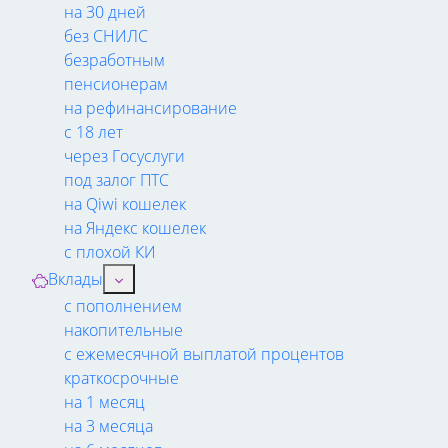
на 30 дней
без СНИЛС
безработным
пенсионерам
на рефинансирование
с 18 лет
через Госуслуги
под залог ПТС
на Qiwi кошелек
на Яндекс кошелек
с плохой КИ
Вклады
с пополнением
накопительные
с ежемесячной выплатой процентов
краткосрочные
на 1 месяц
на 3 месяца