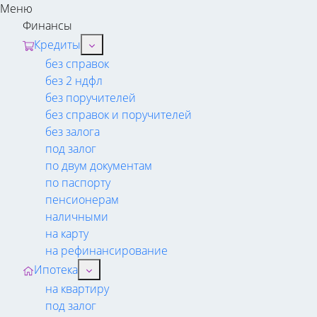
Меню
Финансы
Кредиты
без справок
без 2 ндфл
без поручителей
без справок и поручителей
без залога
под залог
по двум документам
по паспорту
пенсионерам
наличными
на карту
на рефинансирование
Ипотека
на квартиру
под залог