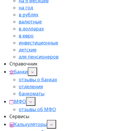
на 6 месяцев
на год
в рублях
валютные
в долларах
в евро
инвестиционные
детские
для пенсионеров
Справочник
Банки
отзывы о банках
отделения
банкоматы
МФО
отзывы об МФО
Сервисы
Калькуляторы