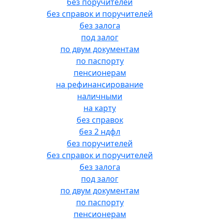
без поручителей
без справок и поручителей
без залога
под залог
по двум документам
по паспорту
пенсионерам
на рефинансирование
наличными
на карту
без справок
без 2 ндфл
без поручителей
без справок и поручителей
без залога
под залог
по двум документам
по паспорту
пенсионерам