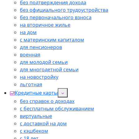
без подтверждения дохода
без официального трудоустройства
без первоначального взноса
на вторичное жилье
на дом
с материнским капиталом
для пенсионеров
военная
для молодой семьи
для многодетной семьи
на новостройку
льготная
Кредитные карты
без справок о доходах
с бесплатным обслуживанием
виртуальные
с доставкой на дом
с кэшбеком
с 18 лет