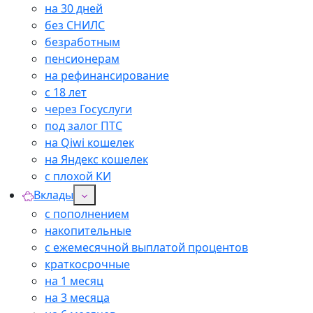
на 30 дней
без СНИЛС
безработным
пенсионерам
на рефинансирование
с 18 лет
через Госуслуги
под залог ПТС
на Qiwi кошелек
на Яндекс кошелек
с плохой КИ
Вклады
с пополнением
накопительные
с ежемесячной выплатой процентов
краткосрочные
на 1 месяц
на 3 месяца