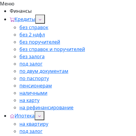
Меню
Финансы
Кредиты
без справок
без 2 ндфл
без поручителей
без справок и поручителей
без залога
под залог
по двум документам
по паспорту
пенсионерам
наличными
на карту
на рефинансирование
Ипотека
на квартиру
под залог