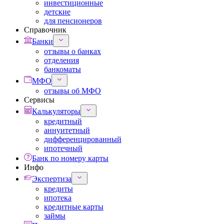
инвестиционные
детские
для пенсионеров
Справочник
Банки
отзывы о банках
отделения
банкоматы
МФО
отзывы об МФО
Сервисы
Калькуляторы
кредитный
аннуитетный
дифференцированный
ипотечный
Банк по номеру карты
Инфо
Экспертиза
кредиты
ипотека
кредитные карты
займы