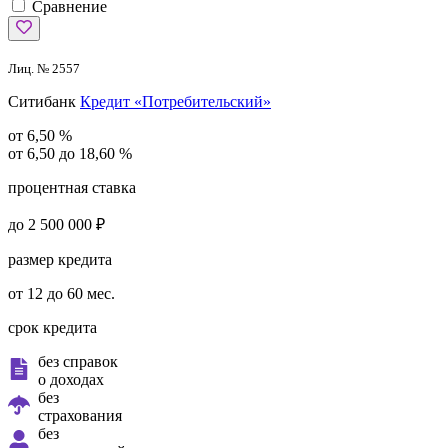
Сравнение
Лиц. № 2557
Ситибанк
Кредит «Потребительский»
от 6,50 %
от 6,50 до 18,60 %
процентная ставка
до 2 500 000 ₽
размер кредита
от 12 до 60 мес.
срок кредита
без справок
о доходах
без
страхования
без