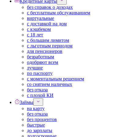
Кредитные карты
без справок о доходах
с бесплатным обслуживанием
виртуальные
с доставкой на дом
с кэшбеком
с 18 лет
с большим лимитом
с льготным периодом
для пенсионеров
безработным
одобряют всем
лучшие
по паспорту
с моментальным решением
со снятием наличных
без отказа
с плохой КИ
Займы
на карту
без отказа
без процентов
быстрые
до зарплаты
долгосрочные