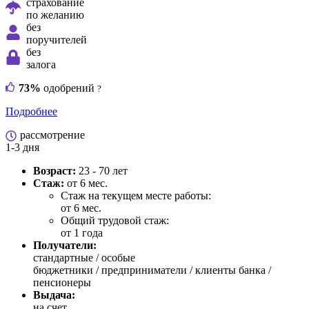
страхование
по желанию
без
поручителей
без
залога
73%
одобрений
?
Подробнее
рассмотрение
1-3 дня
Возраст:
23 - 70 лет
Стаж:
от 6 мес.
Стаж на текущем месте работы:
от 6 мес.
Общий трудовой стаж:
от 1 года
Получатели:
стандартные /
особые
бюджетники / предприниматели / клиенты банка /
пенсионеры
Выдача:
на счет