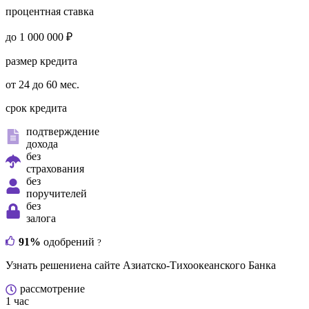
процентная ставка
до 1 000 000 ₽
размер кредита
от 24 до 60 мес.
срок кредита
подтверждение
дохода
без
страхования
без
поручителей
без
залога
91%
одобрений
?
Узнать решение
на сайте Азиатско-Тихоокеанского Банка
рассмотрение
1 час