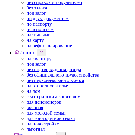
без справок и поручителей
без залога
под залог
по двум документам
по паспорту
пенсионерам
наличными
на карту
на рефинансирование
Ипотека
на квартиру
под залог
без подтверждения дохода
без официального трудоустройства
без первоначального взноса
на вторичное жилье
на дом
с материнским капиталом
для пенсионеров
военная
для молодой семьи
для многодетной семьи
на новостройку
льготная