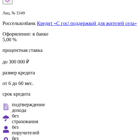
Лиц. № 3349
Россельхозбанк
Кредит «С гос/ поддержкой для жителей села»
Оформление:
в банке
5,00 %
процентная ставка
до 300 000 ₽
размер кредита
от 6 до 60 мес.
срок кредита
подтверждение
дохода
без
страхования
без
поручителей
без