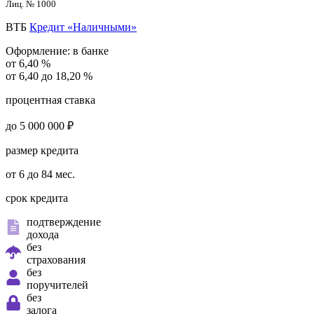
Лиц. № 1000
ВТБ
Кредит «Наличными»
Оформление:
в банке
от 6,40 %
от 6,40 до 18,20 %
процентная ставка
до 5 000 000 ₽
размер кредита
от 6 до 84 мес.
срок кредита
подтверждение
дохода
без
страхования
без
поручителей
без
залога