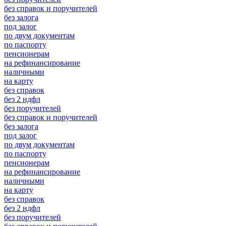
без справок и поручителей
без залога
под залог
по двум документам
по паспорту
пенсионерам
на рефинансирование
наличными
на карту
без справок
без 2 ндфл
без поручителей
без справок и поручителей
без залога
под залог
по двум документам
по паспорту
пенсионерам
на рефинансирование
наличными
на карту
без справок
без 2 ндфл
без поручителей