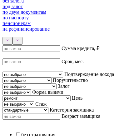
без залога
под залог
по двум документам
по паспорту
пенсионерам
на рефинансирование
Сумма кредита, ₽
Срок, мес.
Подтверждение дохода
Поручительство
Залог
Форма выдачи
Цель
Стаж
Категория заемщика
Возраст заемщика
без страхования