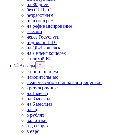
на 30 дней
без СНИЛС
безработным
пенсионерам
на рефинансирование
с 18 лет
через Госуслуги
под залог ПТС
на Qiwi кошелек
на Яндекс кошелек
с плохой КИ
Вклады
с пополнением
накопительные
с ежемесячной выплатой процентов
краткосрочные
на 1 месяц
на 3 месяца
на 6 месяцев
на год
в рублях
валютные
в долларах
в евро