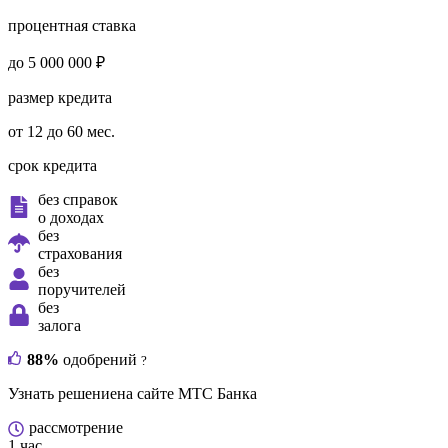
процентная ставка
до 5 000 000 ₽
размер кредита
от 12 до 60 мес.
срок кредита
без справок
о доходах
без
страхования
без
поручителей
без
залога
88%
одобрений
?
Узнать решение
на сайте МТС Банка
рассмотрение
1 час