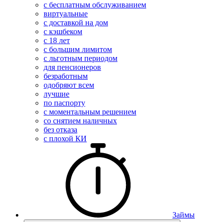
с бесплатным обслуживанием
виртуальные
с доставкой на дом
с кэшбеком
с 18 лет
с большим лимитом
с льготным периодом
для пенсионеров
безработным
одобряют всем
лучшие
по паспорту
с моментальным решением
со снятием наличных
без отказа
с плохой КИ
Займы