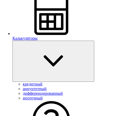
Калькуляторы
кредитный
аннуитетный
дифференцированный
ипотечный