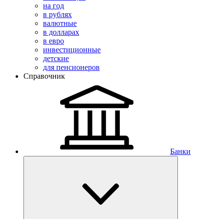
на год
в рублях
валютные
в долларах
в евро
инвестиционные
детские
для пенсионеров
Справочник
Банки