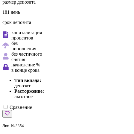
размер депозита
181 день
срок депозита
капитализация
процентов
без
пополнения
без частичного
снятия
начисление %
в конце срока
Тип вклада:
депозит
Расторжение:
льготное
Сравнение
Лиц. № 3354