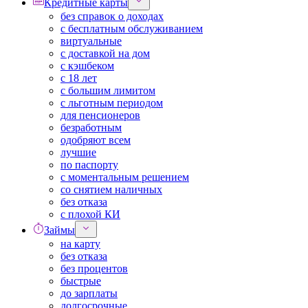
Кредитные карты
без справок о доходах
с бесплатным обслуживанием
виртуальные
с доставкой на дом
с кэшбеком
с 18 лет
с большим лимитом
с льготным периодом
для пенсионеров
безработным
одобряют всем
лучшие
по паспорту
с моментальным решением
со снятием наличных
без отказа
с плохой КИ
Займы
на карту
без отказа
без процентов
быстрые
до зарплаты
долгосрочные