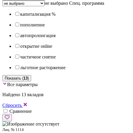
не выбрано
Спец. программа
капитализация %
пополнение
автопролонгация
открытие online
частичное снятие
льготное расторжение
Показать (
13
)
Все параметры
Найдено 13 вкладов
Сбросить
Сравнение
Лиц. № 1114