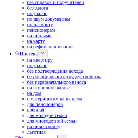
без справок и поручителей
без залога
под залог
по двум документам
по паспорту
пенсионерам
наличными
на карту
на рефинансирование
Ипотека
на квартиру
под залог
без подтверждения дохода
без официального трудоустройства
без первоначального взноса
на вторичное жилье
на дом
с материнским капиталом
для пенсионеров
военная
для молодой семьи
для многодетной семьи
на новостройку
льготная