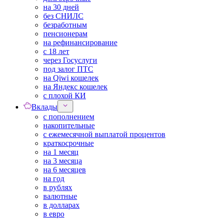
на 30 дней
без СНИЛС
безработным
пенсионерам
на рефинансирование
с 18 лет
через Госуслуги
под залог ПТС
на Qiwi кошелек
на Яндекс кошелек
с плохой КИ
Вклады
с пополнением
накопительные
с ежемесячной выплатой процентов
краткосрочные
на 1 месяц
на 3 месяца
на 6 месяцев
на год
в рублях
валютные
в долларах
в евро