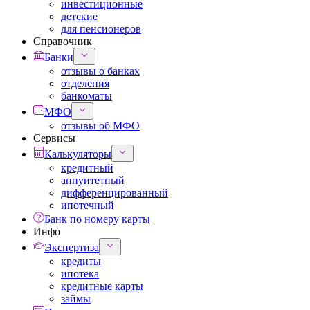
инвестиционные
детские
для пенсионеров
Справочник
Банки
отзывы о банках
отделения
банкоматы
МФО
отзывы об МФО
Сервисы
Калькуляторы
кредитный
аннуитетный
дифференцированный
ипотечный
Банк по номеру карты
Инфо
Экспертиза
кредиты
ипотека
кредитные карты
займы