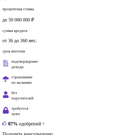
процентная ставка
до 50 000 000 ₽
сумма кредита
от 36 до 360 мес.
срок ипотеки
подтверждение
дохода
страхование
по желанию
без
поручителей
требуется
залог
87%
одобрений
?
Получить консультацию