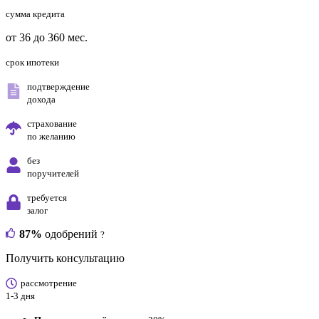
сумма кредита
от 36 до 360 мес.
срок ипотеки
подтверждение
дохода
страхование
по желанию
без
поручителей
требуется
залог
87%
одобрений
?
Получить консультацию
рассмотрение
1-3 дня