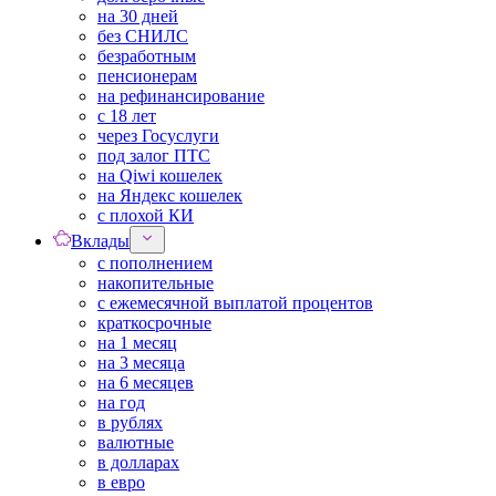
на 30 дней
без СНИЛС
безработным
пенсионерам
на рефинансирование
с 18 лет
через Госуслуги
под залог ПТС
на Qiwi кошелек
на Яндекс кошелек
с плохой КИ
Вклады
с пополнением
накопительные
с ежемесячной выплатой процентов
краткосрочные
на 1 месяц
на 3 месяца
на 6 месяцев
на год
в рублях
валютные
в долларах
в евро