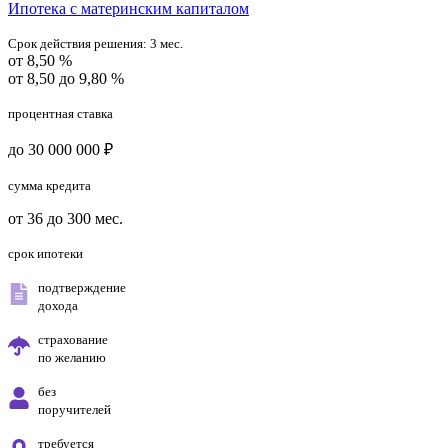
Ипотека с материнским капиталом
Срок действия решения:
3 мес.
от 8,50 %
от 8,50 до 9,80 %
процентная ставка
до 30 000 000 ₽
сумма кредита
от 36 до 300 мес.
срок ипотеки
подтверждение
дохода
страхование
по желанию
без
поручителей
требуется