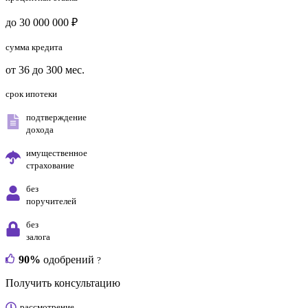
до 30 000 000 ₽
сумма кредита
от 36 до 300 мес.
срок ипотеки
подтверждение
дохода
имущественное
страхование
без
поручителей
без
залога
90%
одобрений
?
Получить консультацию
рассмотрение