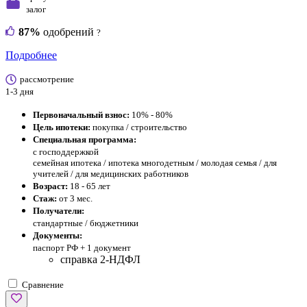
залог
87%
одобрений
?
Подробнее
рассмотрение
1-3 дня
Первоначальный взнос:
10% - 80%
Цель ипотеки:
покупка / строительство
Специальная программа:
с господдержкой
семейная ипотека / ипотека многодетным / молодая семья / для
учителей / для медицинских работников
Возраст:
18 - 65 лет
Стаж:
от 3 мес.
Получатели:
стандартные / бюджетники
Документы:
паспорт РФ +
1 документ
справка 2-НДФЛ
Сравнение