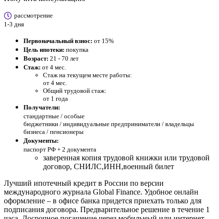
рассмотрение
1-3 дня
Первоначальный взнос:
от 15%
Цель ипотеки:
покупка
Возраст:
21 - 70 лет
Стаж:
от 4 мес.
Стаж на текущем месте работы:
от 4 мес.
Общий трудовой стаж:
от 1 года
Получатели:
стандартные /
особые
бюджетники / индивидуальные предприниматели / владельцы
бизнеса / пенсионеры
Документы:
паспорт РФ +
2 документа
заверенная копия трудовой книжки или трудовой
договор, СНИЛС,ИНН,военный билет
Лучший ипотечный кредит в России по версии
международного журнала Global Finance. Удобное онлайн
оформление – в офисе банка придется приехать только для
подписания договора. Предварительное решение в течение 1
часа. Досрочное погашение через мобильный или интернет-