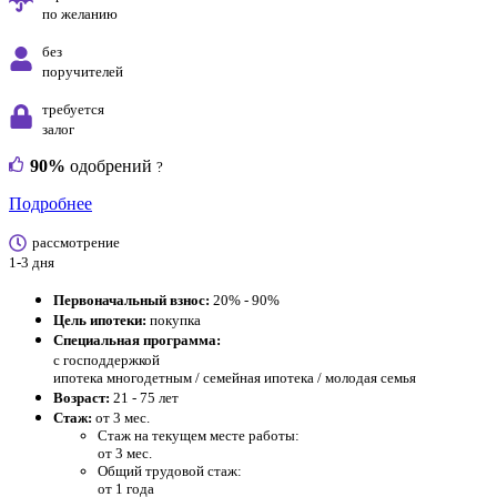
по желанию
без
поручителей
требуется
залог
90%
одобрений
?
Подробнее
рассмотрение
1-3 дня
Первоначальный взнос:
20% - 90%
Цель ипотеки:
покупка
Специальная программа:
с господдержкой
ипотека многодетным / семейная ипотека / молодая семья
Возраст:
21 - 75 лет
Стаж:
от 3 мес.
Стаж на текущем месте работы:
от 3 мес.
Общий трудовой стаж:
от 1 года