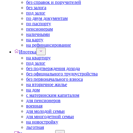
без справок и поручителей
без залога
под залог
по двум документам
по паспорту
пенсионерам
наличными
на карту
на рефинансирование
Ипотека
на квартиру
под залог
без подтверждения дохода
без официального трудоустройства
без первоначального взноса
на вторичное жилье
на дом
с материнским капиталом
для пенсионеров
военная
для молодой семьи
для многодетной семьи
на новостройку
льготная