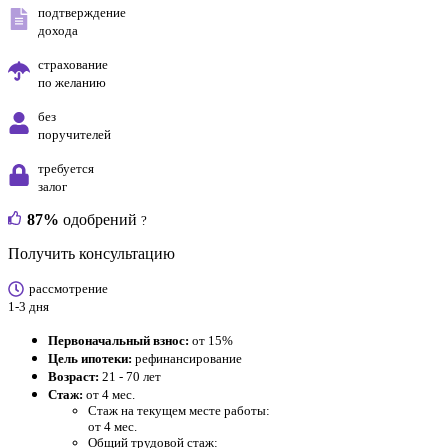
подтверждение
дохода
страхование
по желанию
без
поручителей
требуется
залог
87%
одобрений
?
Получить консультацию
рассмотрение
1-3 дня
Первоначальный взнос:
от 15%
Цель ипотеки:
рефинансирование
Возраст:
21 - 70 лет
Стаж:
от 4 мес.
Стаж на текущем месте работы:
от 4 мес.
Общий трудовой стаж: