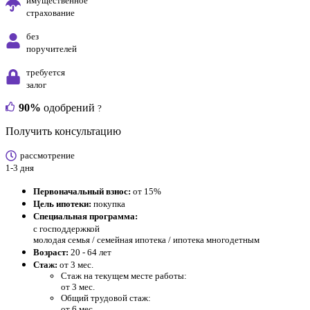
имущественное
страхование
без
поручителей
требуется
залог
90%
одобрений
?
Получить консультацию
рассмотрение
1-3 дня
Первоначальный взнос:
от 15%
Цель ипотеки:
покупка
Специальная программа:
с господдержкой
молодая семья / семейная ипотека / ипотека многодетным
Возраст:
20 - 64 лет
Стаж:
от 3 мес.
Стаж на текущем месте работы:
от 3 мес.
Общий трудовой стаж:
от 6 мес.