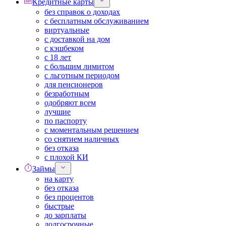
Кредитные карты
без справок о доходах
с бесплатным обслуживанием
виртуальные
с доставкой на дом
с кэшбеком
с 18 лет
с большим лимитом
с льготным периодом
для пенсионеров
безработным
одобряют всем
лучшие
по паспорту
с моментальным решением
со снятием наличных
без отказа
с плохой КИ
Займы
на карту
без отказа
без процентов
быстрые
до зарплаты
долгосрочные