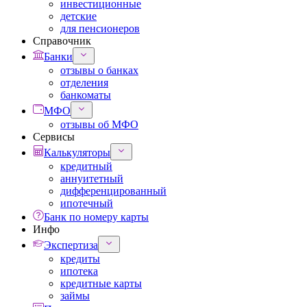
инвестиционные
детские
для пенсионеров
Справочник
Банки
отзывы о банках
отделения
банкоматы
МФО
отзывы об МФО
Сервисы
Калькуляторы
кредитный
аннуитетный
дифференцированный
ипотечный
Банк по номеру карты
Инфо
Экспертиза
кредиты
ипотека
кредитные карты
займы