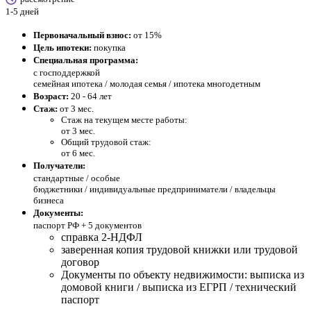
1-5 дней
Первоначальный взнос:
от 15%
Цель ипотеки:
покупка
Специальная программа:
с господдержкой
семейная ипотека / молодая семья / ипотека многодетным
Возраст:
20 - 64 лет
Стаж:
от 3 мес.
Стаж на текущем месте работы:
от 3 мес.
Общий трудовой стаж:
от 6 мес.
Получатели:
стандартные /
особые
бюджетники / индивидуальные предприниматели / владельцы
бизнеса
Документы:
паспорт РФ +
5 документов
справка 2-НДФЛ
заверенная копия трудовой книжки или трудовой
договор
Документы по объекту недвижимости: выписка из
домовой книги / выписка из ЕГРП / технический
паспорт