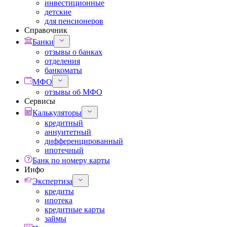
инвестиционные
детские
для пенсионеров
Справочник
Банки
отзывы о банках
отделения
банкоматы
МФО
отзывы об МФО
Сервисы
Калькуляторы
кредитный
аннуитетный
дифференцированный
ипотечный
Банк по номеру карты
Инфо
Экспертиза
кредиты
ипотека
кредитные карты
займы