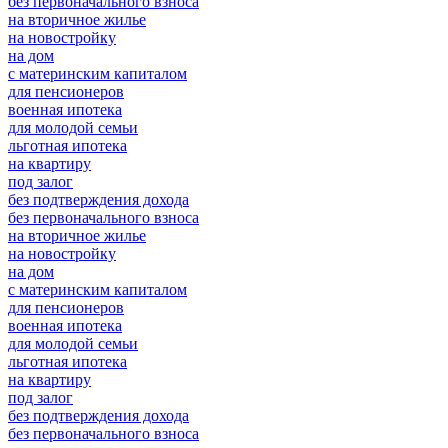
без первоначального взноса
на вторичное жилье
на новостройку
на дом
с материнским капиталом
для пенсионеров
военная ипотека
для молодой семьи
льготная ипотека
на квартиру
под залог
без подтверждения дохода
без первоначального взноса
на вторичное жилье
на новостройку
на дом
с материнским капиталом
для пенсионеров
военная ипотека
для молодой семьи
льготная ипотека
на квартиру
под залог
без подтверждения дохода
без первоначального взноса