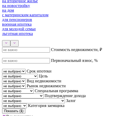
на вторичное жилье
на новостройку
на дом
с материнским капиталом
для пенсионеров
военная ипотека
для молодой семьи
льготная ипотека
Стоимость недвижимости, ₽
Первоначальный взнос, %
Срок ипотеки
Цель
Вид недвижимости
Рынок недвижимости
Специальная программа
Подтверждение дохода
Залог
Категория заемщика
Показать (
1
)