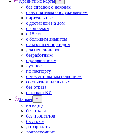
Кредитные карты
без справок о доходах
с бесплатным обслуживанием
виртуальные
с доставкой на дом
с кэшбеком
с 18 лет
с большим лимитом
с льготным периодом
для пенсионеров
безработным
одобряют всем
лучшие
по паспорту
с моментальным решением
со снятием наличных
без отказа
с плохой КИ
Займы
на карту
без отказа
без процентов
быстрые
до зарплаты
долгосрочные