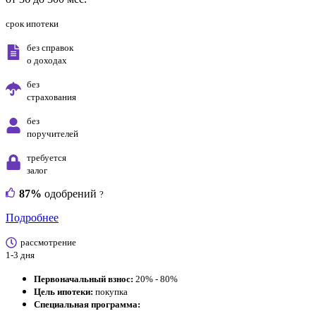
срок ипотеки
без справок
о доходах
без
страхования
без
поручителей
требуется
залог
87%
одобрений
?
Подробнее
рассмотрение
1-3 дня
Первоначальный взнос:
20% - 80%
Цель ипотеки:
покупка
Специальная программа: