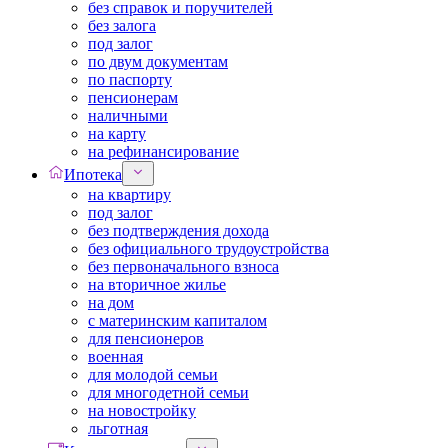
без справок и поручителей
без залога
под залог
по двум документам
по паспорту
пенсионерам
наличными
на карту
на рефинансирование
Ипотека
на квартиру
под залог
без подтверждения дохода
без официального трудоустройства
без первоначального взноса
на вторичное жилье
на дом
с материнским капиталом
для пенсионеров
военная
для молодой семьи
для многодетной семьи
на новостройку
льготная