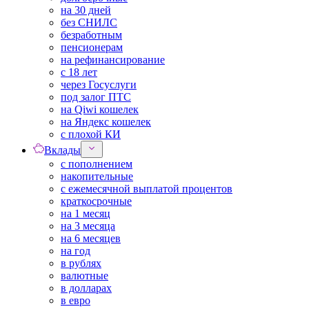
на 30 дней
без СНИЛС
безработным
пенсионерам
на рефинансирование
с 18 лет
через Госуслуги
под залог ПТС
на Qiwi кошелек
на Яндекс кошелек
с плохой КИ
Вклады
с пополнением
накопительные
с ежемесячной выплатой процентов
краткосрочные
на 1 месяц
на 3 месяца
на 6 месяцев
на год
в рублях
валютные
в долларах
в евро