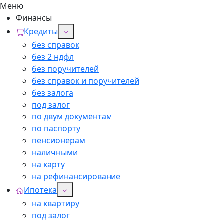
Меню
Финансы
Кредиты
без справок
без 2 ндфл
без поручителей
без справок и поручителей
без залога
под залог
по двум документам
по паспорту
пенсионерам
наличными
на карту
на рефинансирование
Ипотека
на квартиру
под залог