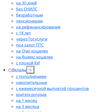
на 30 дней
без СНИЛС
безработным
пенсионерам
на рефинансирование
с 18 лет
через Госуслуги
под залог ПТС
на Qiwi кошелек
на Яндекс кошелек
с плохой КИ
Вклады
с пополнением
накопительные
с ежемесячной выплатой процентов
краткосрочные
на 1 месяц
на 3 месяца