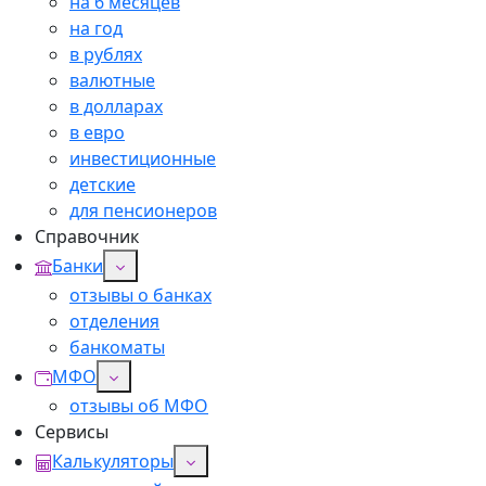
на 6 месяцев
на год
в рублях
валютные
в долларах
в евро
инвестиционные
детские
для пенсионеров
Справочник
Банки
отзывы о банках
отделения
банкоматы
МФО
отзывы об МФО
Сервисы
Калькуляторы