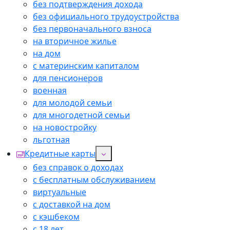
без подтверждения дохода
без официального трудоустройства
без первоначального взноса
на вторичное жилье
на дом
с материнским капиталом
для пенсионеров
военная
для молодой семьи
для многодетной семьи
на новостройку
льготная
Кредитные карты
без справок о доходах
с бесплатным обслуживанием
виртуальные
с доставкой на дом
с кэшбеком
с 18 лет