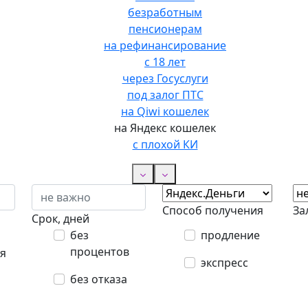
безработным
пенсионерам
на рефинансирование
с 18 лет
через Госуслуги
под залог ПТС
на Qiwi кошелек
на Яндекс кошелек
с плохой КИ
Способ получения
За
Срок, дней
без
продление
процентов
я
экспресс
без отказа