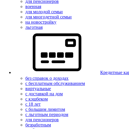
для пенсионеров
военная
для молодой семьи
для многодетной семьи
на новостройку
льготная
Кредитные ка
без справок о доходах
с бесплатным обслуживанием
виртуальные
с доставкой на дом
с кэшбеком
с 18 лет
с большим лимитом
с льготным периодом
для пенсионеров
безработным