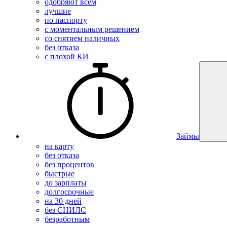
одобряют всем
лучшие
по паспорту
с моментальным решением
со снятием наличных
без отказа
с плохой КИ
Займы
на карту
без отказа
без процентов
быстрые
до зарплаты
долгосрочные
на 30 дней
без СНИЛС
безработным