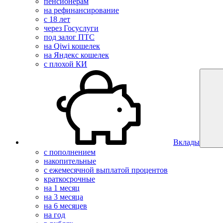
пенсионерам
на рефинансирование
с 18 лет
через Госуслуги
под залог ПТС
на Qiwi кошелек
на Яндекс кошелек
с плохой КИ
Вклады
с пополнением
накопительные
с ежемесячной выплатой процентов
краткосрочные
на 1 месяц
на 3 месяца
на 6 месяцев
на год