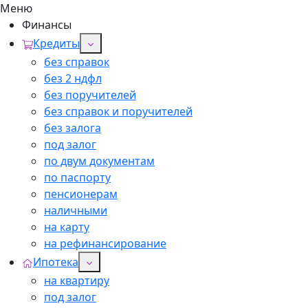
Меню
Финансы
Кредиты
без справок
без 2 ндфл
без поручителей
без справок и поручителей
без залога
под залог
по двум документам
по паспорту
пенсионерам
наличными
на карту
на рефинансирование
Ипотека
на квартиру
под залог