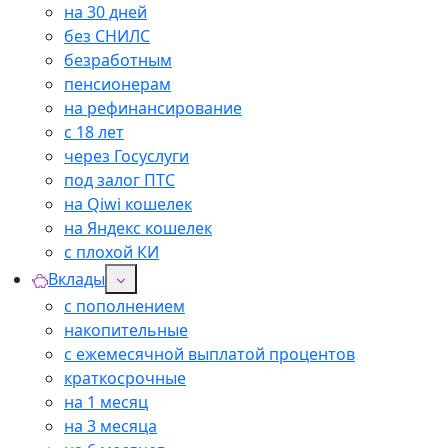
на 30 дней
без СНИЛС
безработным
пенсионерам
на рефинансирование
с 18 лет
через Госуслуги
под залог ПТС
на Qiwi кошелек
на Яндекс кошелек
с плохой КИ
Вклады
с пополнением
накопительные
с ежемесячной выплатой процентов
краткосрочные
на 1 месяц
на 3 месяца