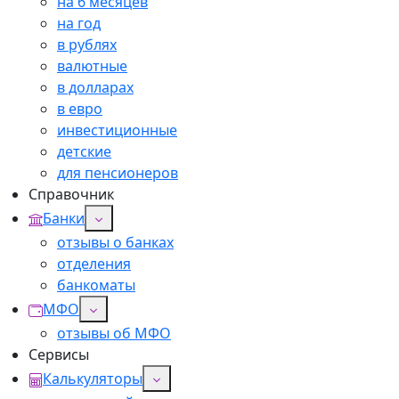
на 6 месяцев
на год
в рублях
валютные
в долларах
в евро
инвестиционные
детские
для пенсионеров
Справочник
Банки
отзывы о банках
отделения
банкоматы
МФО
отзывы об МФО
Сервисы
Калькуляторы