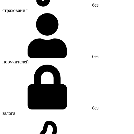
без
страхования
без
поручителей
без
залога