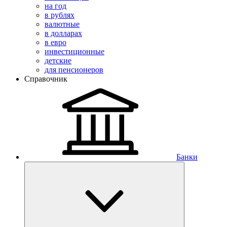
на год
в рублях
валютные
в долларах
в евро
инвестиционные
детские
для пенсионеров
Справочник
Банки