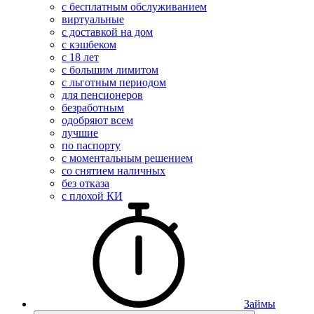
с бесплатным обслуживанием
виртуальные
с доставкой на дом
с кэшбеком
с 18 лет
с большим лимитом
с льготным периодом
для пенсионеров
безработным
одобряют всем
лучшие
по паспорту
с моментальным решением
со снятием наличных
без отказа
с плохой КИ
Займы