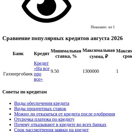
Показано:
из
1
Сравнение популярных кредитов августа 2026
Максимальная
Минимальная
Макси
Банк
Кредит
ставка, %
срок
сумма, ₽
Кредит
«На все
9.50
1300000
1
Газэнергобанк
про
все»
Советы по кредитам
Виды обеспечения кредита
Виды процентных ставок
Можно ли отказаться от кредита после одобрения
Отсрочка платежа по кредиту
Почему отказывают в кредите во всех банках
Срок рассмотрения заявки на кредит