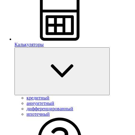
Калькуляторы
кредитный
аннуитетный
дифференцированный
ипотечный