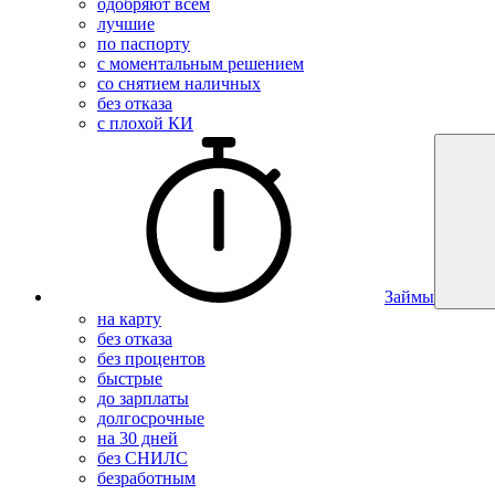
одобряют всем
лучшие
по паспорту
с моментальным решением
со снятием наличных
без отказа
с плохой КИ
Займы
на карту
без отказа
без процентов
быстрые
до зарплаты
долгосрочные
на 30 дней
без СНИЛС
безработным