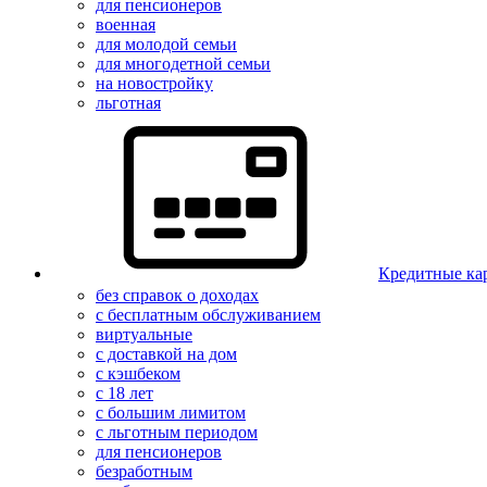
для пенсионеров
военная
для молодой семьи
для многодетной семьи
на новостройку
льготная
Кредитные ка
без справок о доходах
с бесплатным обслуживанием
виртуальные
с доставкой на дом
с кэшбеком
с 18 лет
с большим лимитом
с льготным периодом
для пенсионеров
безработным