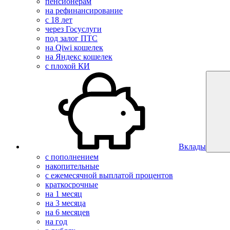
пенсионерам
на рефинансирование
с 18 лет
через Госуслуги
под залог ПТС
на Qiwi кошелек
на Яндекс кошелек
с плохой КИ
Вклады
с пополнением
накопительные
с ежемесячной выплатой процентов
краткосрочные
на 1 месяц
на 3 месяца
на 6 месяцев
на год