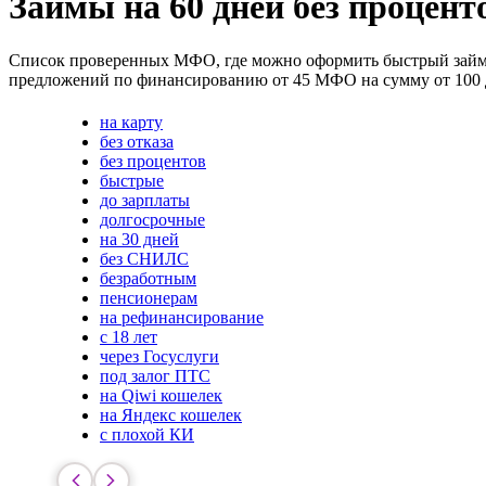
Займы на 60 дней без процент
Список проверенных МФО, где можно оформить быстрый займ на
предложений по финансированию от 45 МФО на сумму от 100 до
на карту
без отказа
без процентов
быстрые
до зарплаты
долгосрочные
на 30 дней
без СНИЛС
безработным
пенсионерам
на рефинансирование
с 18 лет
через Госуслуги
под залог ПТС
на Qiwi кошелек
на Яндекс кошелек
с плохой КИ