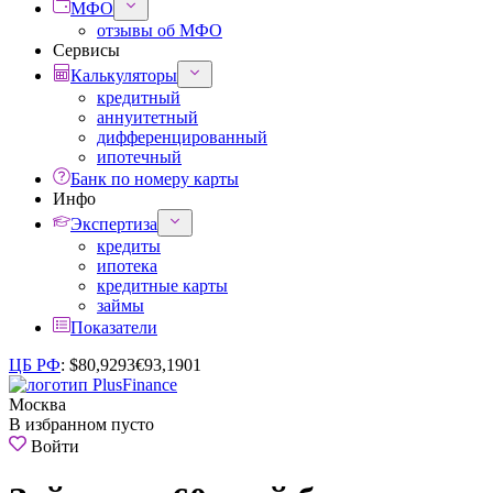
МФО
отзывы об МФО
Сервисы
Калькуляторы
кредитный
аннуитетный
дифференцированный
ипотечный
Банк по номеру карты
Инфо
Экспертиза
кредиты
ипотека
кредитные карты
займы
Показатели
ЦБ РФ
:
$
80,9293
€
93,1901
Москва
В избранном пусто
Войти