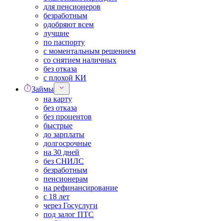
для пенсионеров
безработным
одобряют всем
лучшие
по паспорту
с моментальным решением
со снятием наличных
без отказа
с плохой КИ
Займы
на карту
без отказа
без процентов
быстрые
до зарплаты
долгосрочные
на 30 дней
без СНИЛС
безработным
пенсионерам
на рефинансирование
с 18 лет
через Госуслуги
под залог ПТС