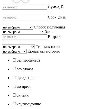
Сумма, ₽
Срок, дней
Способ получения
Залог
Возраст
Тип занятости
Кредитная история
без процентов
без отказа
продление
экспресс
онлайн
круглосуточно