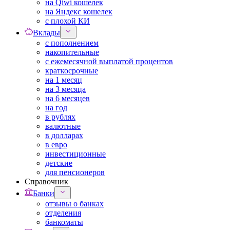
на Qiwi кошелек
на Яндекс кошелек
с плохой КИ
Вклады
с пополнением
накопительные
с ежемесячной выплатой процентов
краткосрочные
на 1 месяц
на 3 месяца
на 6 месяцев
на год
в рублях
валютные
в долларах
в евро
инвестиционные
детские
для пенсионеров
Справочник
Банки
отзывы о банках
отделения
банкоматы