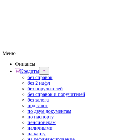
Меню
Финансы
Кредиты
без справок
без 2 ндфл
без поручителей
без справок и поручителей
без залога
под залог
по двум документам
по паспорту
пенсионерам
наличными
на карту
на рефинансирование