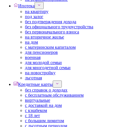
Ипотека
на квартиру
под залог
без подтверждения дохода
без официального трудоустройства
без первоначального взноса
на вторичное жилье
на дом
с материнским капиталом
для пенсионеров
военная
для молодой семьи
для многодетной семьи
на новостройку
льготная
Кредитные карты
без справок о доходах
с бесплатным обслуживанием
виртуальные
с доставкой на дом
с кэшбеком
с 18 лет
с большим лимитом
с льготным периодом