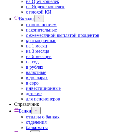
на Qiwi кошелек
на Яндекс кошелек
с плохой КИ
Вклады
с пополнением
накопительные
с ежемесячной выплатой процентов
краткосрочные
на 1 месяц
на 3 месяца
на 6 месяцев
на год
в рублях
валютные
в долларах
в евро
инвестиционные
детские
для пенсионеров
Справочник
Банки
отзывы о банках
отделения
банкоматы