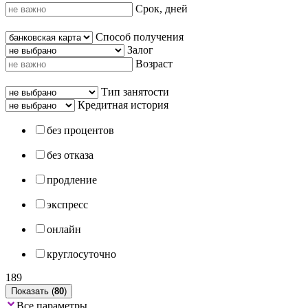
Срок, дней
Способ получения
Залог
Возраст
Тип занятости
Кредитная история
без процентов
без отказа
продление
экспресс
онлайн
круглосуточно
189
Показать (
80
)
Все параметры