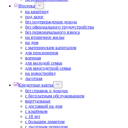
Ипотека
на квартиру
под залог
без подтверждения дохода
без официального трудоустройства
без первоначального взноса
на вторичное жилье
на дом
с материнским капиталом
для пенсионеров
военная
для молодой семьи
для многодетной семьи
на новостройку
льготная
Кредитные карты
без справок о доходах
с бесплатным обслуживанием
виртуальные
с доставкой на дом
с кэшбеком
с 18 лет
с большим лимитом
с льготным периодом