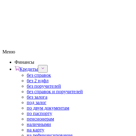
Меню
Финансы
Кредиты
без справок
без 2 ндфл
без поручителей
без справок и поручителей
без залога
под залог
по двум документам
по паспорту
пенсионерам
наличными
на карту
на рефинансирование