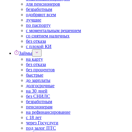
для пенсионеров
безработным
одобряют всем
лучшие
по паспорту
с моментальным решением
со снятием наличных
без отказа
с плохой КИ
Займы
на карту
без отказа
без процентов
быстрые
до зарплаты
долгосрочные
на 30 дней
без СНИЛС
безработным
пенсионерам
на рефинансирование
с 18 лет
через Госуслуги
под залог ПТС