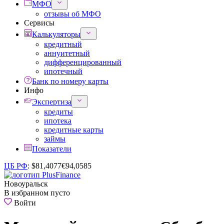
МФО
отзывы об МФО
Сервисы
Калькуляторы
кредитный
аннуитетный
дифференцированный
ипотечный
Банк по номеру карты
Инфо
Экспертиза
кредиты
ипотека
кредитные карты
займы
Показатели
ЦБ РФ
:
$
81,4077
€
94,0585
Новоуральск
В избранном пусто
Войти