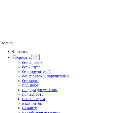
Меню
Финансы
Кредиты
без справок
без 2 ндфл
без поручителей
без справок и поручителей
без залога
под залог
по двум документам
по паспорту
пенсионерам
наличными
на карту
на рефинансирование