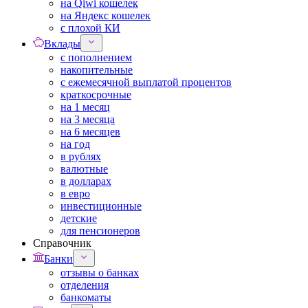
на Qiwi кошелек
на Яндекс кошелек
с плохой КИ
Вклады
с пополнением
накопительные
с ежемесячной выплатой процентов
краткосрочные
на 1 месяц
на 3 месяца
на 6 месяцев
на год
в рублях
валютные
в долларах
в евро
инвестиционные
детские
для пенсионеров
Справочник
Банки
отзывы о банках
отделения
банкоматы