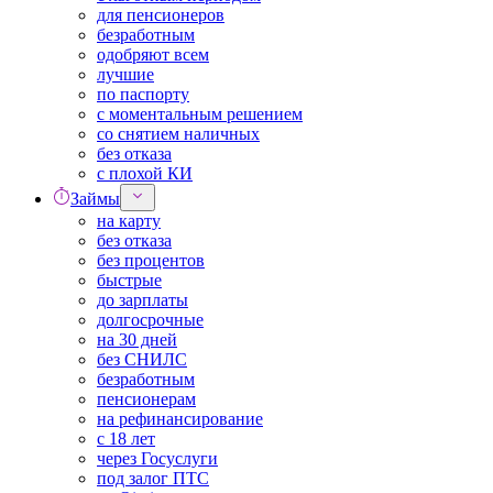
для пенсионеров
безработным
одобряют всем
лучшие
по паспорту
с моментальным решением
со снятием наличных
без отказа
с плохой КИ
Займы
на карту
без отказа
без процентов
быстрые
до зарплаты
долгосрочные
на 30 дней
без СНИЛС
безработным
пенсионерам
на рефинансирование
с 18 лет
через Госуслуги
под залог ПТС