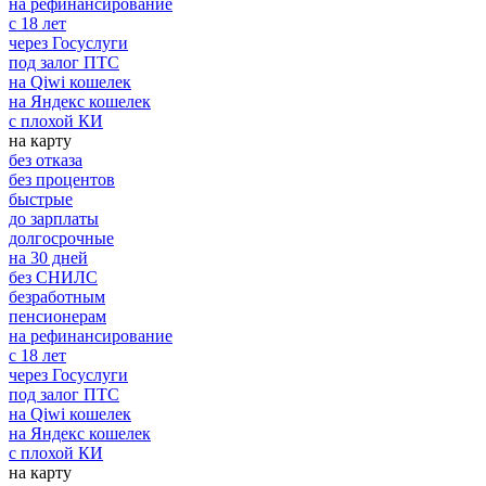
на рефинансирование
с 18 лет
через Госуслуги
под залог ПТС
на Qiwi кошелек
на Яндекс кошелек
с плохой КИ
на карту
без отказа
без процентов
быстрые
до зарплаты
долгосрочные
на 30 дней
без СНИЛС
безработным
пенсионерам
на рефинансирование
с 18 лет
через Госуслуги
под залог ПТС
на Qiwi кошелек
на Яндекс кошелек
с плохой КИ
на карту