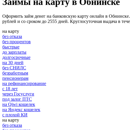
Займы на карту в Обнинске
Оформить займ денег на банковскую карту онлайн в Обнинске.
рублей и со сроком до 2555 дней. Круглосуточная выдача в теч
на карту
без отказа
без процентов
быстрые
до зарплаты
долгосрочные
на 30 дней
без СНИЛС
безработным
пенсионерам
на рефинансирование
с 18 лет
через Госуслуги
под залог ПТС
на Qiwi кошелек
на Яндекс кошелек
с плохой КИ
на карту
без отказа