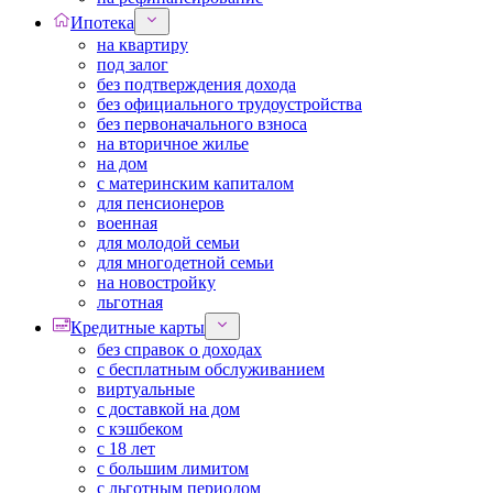
Ипотека
на квартиру
под залог
без подтверждения дохода
без официального трудоустройства
без первоначального взноса
на вторичное жилье
на дом
с материнским капиталом
для пенсионеров
военная
для молодой семьи
для многодетной семьи
на новостройку
льготная
Кредитные карты
без справок о доходах
с бесплатным обслуживанием
виртуальные
с доставкой на дом
с кэшбеком
с 18 лет
с большим лимитом
с льготным периодом