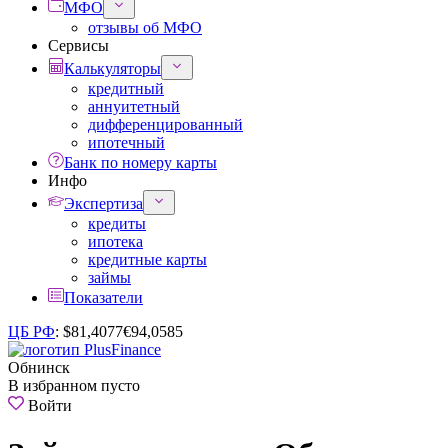
МФО
отзывы об МФО
Сервисы
Калькуляторы
кредитный
аннуитетный
дифференцированный
ипотечный
Банк по номеру карты
Инфо
Экспертиза
кредиты
ипотека
кредитные карты
займы
Показатели
ЦБ РФ
:
$
81,4077
€
94,0585
Обнинск
В избранном пусто
Войти