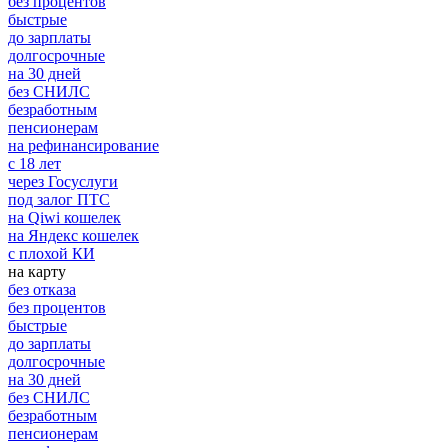
без процентов
быстрые
до зарплаты
долгосрочные
на 30 дней
без СНИЛС
безработным
пенсионерам
на рефинансирование
с 18 лет
через Госуслуги
под залог ПТС
на Qiwi кошелек
на Яндекс кошелек
с плохой КИ
на карту
без отказа
без процентов
быстрые
до зарплаты
долгосрочные
на 30 дней
без СНИЛС
безработным
пенсионерам