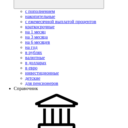
с пополнением
накопительные
с ежемесячной выплатой процентов
краткосрочные
на 1 месяц
на 3 месяца
на 6 месяцев
на год
в рублях
валютные
в долларах
в евро
инвестиционные
детские
для пенсионеров
Справочник