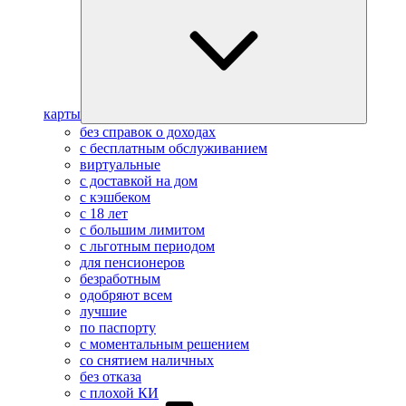
карты
без справок о доходах
с бесплатным обслуживанием
виртуальные
с доставкой на дом
с кэшбеком
с 18 лет
с большим лимитом
с льготным периодом
для пенсионеров
безработным
одобряют всем
лучшие
по паспорту
с моментальным решением
со снятием наличных
без отказа
с плохой КИ