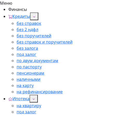
Меню
Финансы
Кредиты
без справок
без 2 ндфл
без поручителей
без справок и поручителей
без залога
под залог
по двум документам
по паспорту
пенсионерам
наличными
на карту
на рефинансирование
Ипотека
на квартиру
под залог