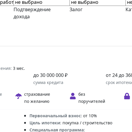
Подтверждение
Залог
Ка
дохода
шения:
3 мес.
до 30 000 000 ₽
от 24 до 36
а
сумма кредита
срок ипотек
е
страхование
без
по желанию
поручителей
Первоначальный взнос:
от 10%
Цель ипотеки:
покупка / строительство
Специальная программа: