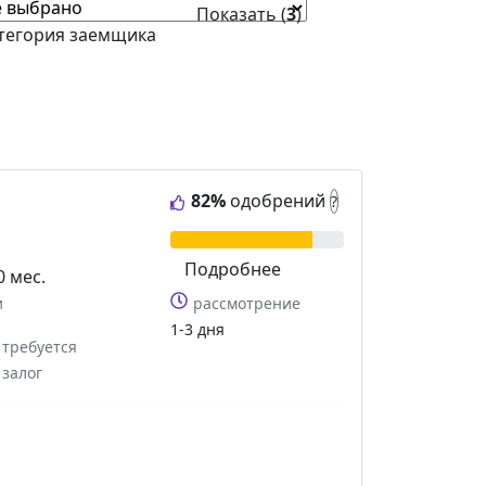
Показать (
3
)
тегория заемщика
82%
одобрений
?
Подробнее
0 мес.
и
рассмотрение
1-3 дня
требуется
залог