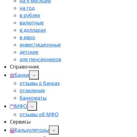
на 6 месяцев
на год
в рублях
валютные
в долларах
в евро
инвестиционные
детские
для пенсионеров
Справочник
Банки
отзывы о банках
отделения
банкоматы
МФО
отзывы об МФО
Сервисы
Калькуляторы