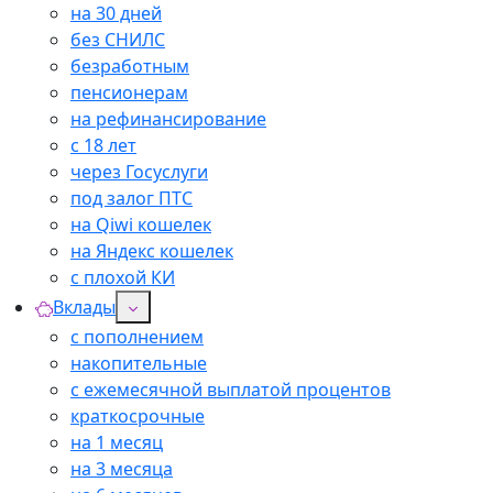
на 30 дней
без СНИЛС
безработным
пенсионерам
на рефинансирование
с 18 лет
через Госуслуги
под залог ПТС
на Qiwi кошелек
на Яндекс кошелек
с плохой КИ
Вклады
с пополнением
накопительные
с ежемесячной выплатой процентов
краткосрочные
на 1 месяц
на 3 месяца