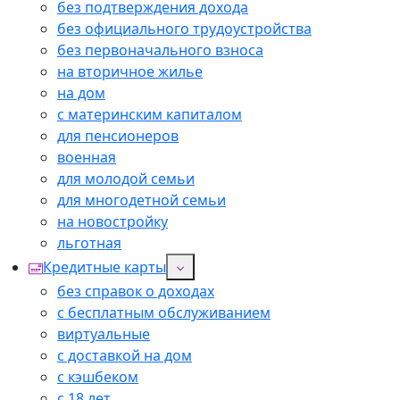
без подтверждения дохода
без официального трудоустройства
без первоначального взноса
на вторичное жилье
на дом
с материнским капиталом
для пенсионеров
военная
для молодой семьи
для многодетной семьи
на новостройку
льготная
Кредитные карты
без справок о доходах
с бесплатным обслуживанием
виртуальные
с доставкой на дом
с кэшбеком
с 18 лет