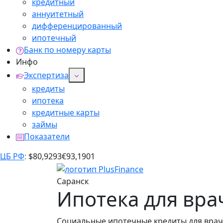
кредитный
аннуитетный
дифференцированный
ипотечный
Банк по номеру карты
Инфо
Экспертиза
кредиты
ипотека
кредитные карты
займы
Показатели
ЦБ РФ
:
$
80,9293
€
93,1901
Саранск
Ипотека для вра
Социальные ипотечные кредиты для врачей