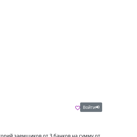
Войти
егорий заемщиков от 3 банков на сумму от