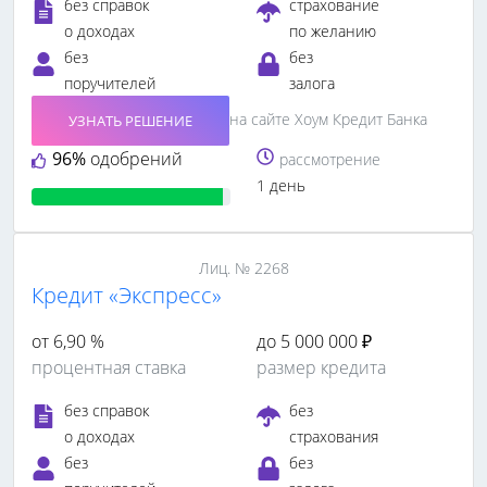
без справок
страхование
о доходах
по желанию
без
без
поручителей
залога
на сайте Хоум Кредит Банка
УЗНАТЬ РЕШЕНИЕ
96%
одобрений
рассмотрение
1 день
Лиц. № 2268
Кредит «Экспресс»
от 6,90 %
до 5 000 000 ₽
процентная ставка
размер кредита
без справок
без
о доходах
страхования
без
без