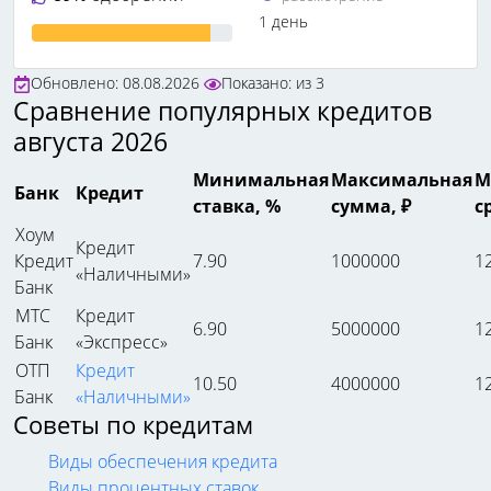
1 день
Обновлено: 08.08.2026
Показано:
из
3
Сравнение популярных кредитов
августа 2026
Минимальная
Максимальная
М
Банк
Кредит
ставка, %
сумма, ₽
с
Хоум
Кредит
Кредит
7.90
1000000
1
«Наличными»
Банк
МТС
Кредит
6.90
5000000
1
Банк
«Экспресс»
ОТП
Кредит
10.50
4000000
1
Банк
«Наличными»
Советы по кредитам
Виды обеспечения кредита
Виды процентных ставок