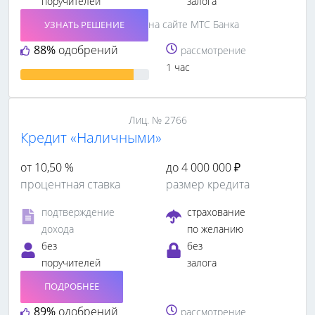
поручителей
залога
на сайте МТС Банка
УЗНАТЬ РЕШЕНИЕ
88%
одобрений
рассмотрение
1 час
Лиц. № 2766
Кредит «Наличными»
от 10,50 %
до 4 000 000 ₽
процентная ставка
размер кредита
подтверждение
страхование
дохода
по желанию
без
без
поручителей
залога
ПОДРОБНЕЕ
89%
одобрений
рассмотрение