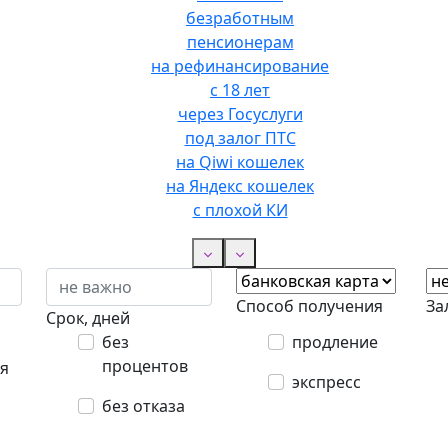
безработным
пенсионерам
на рефинансирование
с 18 лет
через Госуслуги
под залог ПТС
на Qiwi кошелек
на Яндекс кошелек
с плохой КИ
Способ получения
За
Срок, дней
без
продление
процентов
я
экспресс
без отказа