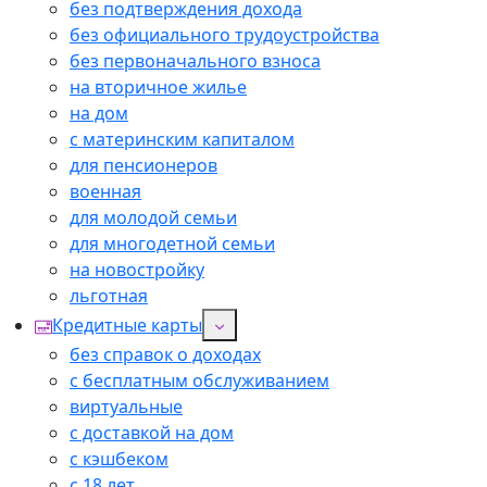
без подтверждения дохода
без официального трудоустройства
без первоначального взноса
на вторичное жилье
на дом
с материнским капиталом
для пенсионеров
военная
для молодой семьи
для многодетной семьи
на новостройку
льготная
Кредитные карты
без справок о доходах
с бесплатным обслуживанием
виртуальные
с доставкой на дом
с кэшбеком
с 18 лет