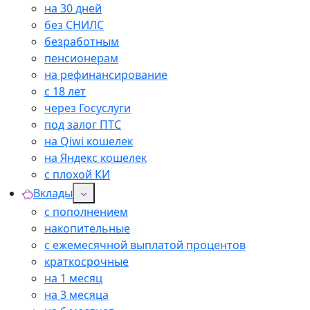
на 30 дней
без СНИЛС
безработным
пенсионерам
на рефинансирование
с 18 лет
через Госуслуги
под залог ПТС
на Qiwi кошелек
на Яндекс кошелек
с плохой КИ
Вклады
с пополнением
накопительные
с ежемесячной выплатой процентов
краткосрочные
на 1 месяц
на 3 месяца