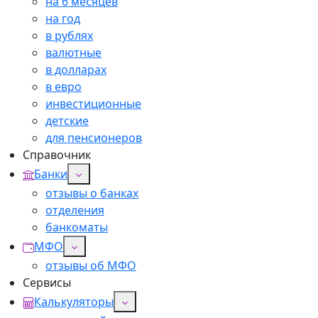
на 6 месяцев
на год
в рублях
валютные
в долларах
в евро
инвестиционные
детские
для пенсионеров
Справочник
Банки
отзывы о банках
отделения
банкоматы
МФО
отзывы об МФО
Сервисы
Калькуляторы