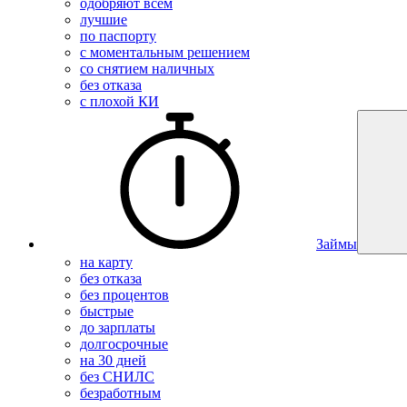
одобряют всем
лучшие
по паспорту
с моментальным решением
со снятием наличных
без отказа
с плохой КИ
Займы
на карту
без отказа
без процентов
быстрые
до зарплаты
долгосрочные
на 30 дней
без СНИЛС
безработным