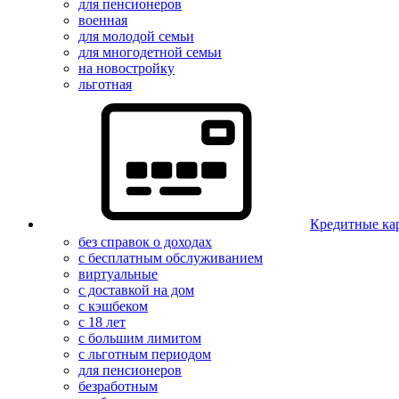
для пенсионеров
военная
для молодой семьи
для многодетной семьи
на новостройку
льготная
Кредитные ка
без справок о доходах
с бесплатным обслуживанием
виртуальные
с доставкой на дом
с кэшбеком
с 18 лет
с большим лимитом
с льготным периодом
для пенсионеров
безработным