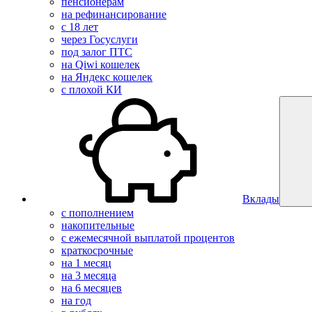
пенсионерам
на рефинансирование
с 18 лет
через Госуслуги
под залог ПТС
на Qiwi кошелек
на Яндекс кошелек
с плохой КИ
Вклады
с пополнением
накопительные
с ежемесячной выплатой процентов
краткосрочные
на 1 месяц
на 3 месяца
на 6 месяцев
на год