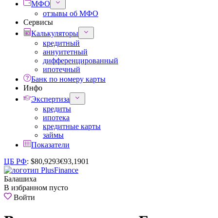
МФО
отзывы об МФО
Сервисы
Калькуляторы
кредитный
аннуитетный
дифференцированный
ипотечный
Банк по номеру карты
Инфо
Экспертиза
кредиты
ипотека
кредитные карты
займы
Показатели
ЦБ РФ
:
$
80,9293
€
93,1901
Балашиха
В избранном пусто
Войти