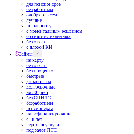
для пенсионеров
безработным
одобряют всем
лучшие
по паспорту
с моментальным решением
со снятием наличных
без отказа
с плохой КИ
Займы
на карту
без отказа
без процентов
быстрые
до зарплаты
долгосрочные
на 30 дней
без СНИЛС
безработным
пенсионерам
на рефинансирование
с 18 лет
через Госуслуги
под залог ПТС