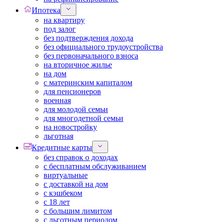
Ипотека
на квартиру
под залог
без подтверждения дохода
без официального трудоустройства
без первоначального взноса
на вторичное жилье
на дом
с материнским капиталом
для пенсионеров
военная
для молодой семьи
для многодетной семьи
на новостройку
льготная
Кредитные карты
без справок о доходах
с бесплатным обслуживанием
виртуальные
с доставкой на дом
с кэшбеком
с 18 лет
с большим лимитом
с льготным периодом