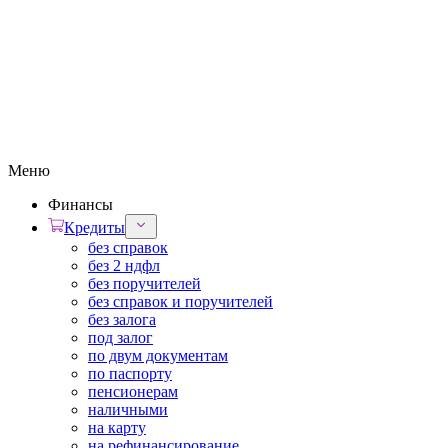
Меню
Финансы
Кредиты
без справок
без 2 ндфл
без поручителей
без справок и поручителей
без залога
под залог
по двум документам
по паспорту
пенсионерам
наличными
на карту
на рефинансирование