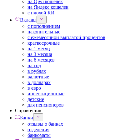
на Qiwi кошелек
на Яндекс кошелек
с плохой КИ
Вклады
с пополнением
накопительные
с ежемесячной выплатой процентов
краткосрочные
на 1 месяц
на 3 месяца
на 6 месяцев
на год
в рублях
валютные
в долларах
в евро
инвестиционные
детские
для пенсионеров
Справочник
Банки
отзывы о банках
отделения
банкоматы