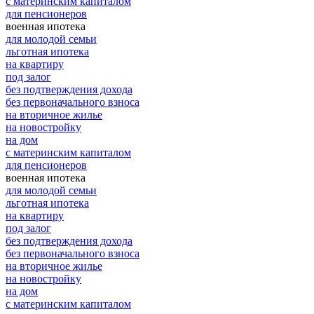
с материнским капиталом
для пенсионеров
военная ипотека
для молодой семьи
льготная ипотека
на квартиру
под залог
без подтверждения дохода
без первоначального взноса
на вторичное жилье
на новостройку
на дом
с материнским капиталом
для пенсионеров
военная ипотека
для молодой семьи
льготная ипотека
на квартиру
под залог
без подтверждения дохода
без первоначального взноса
на вторичное жилье
на новостройку
на дом
с материнским капиталом