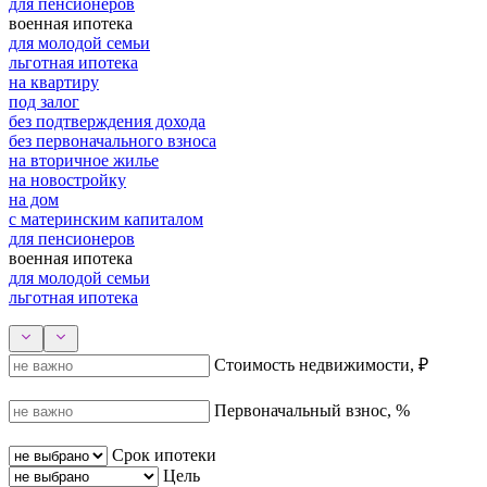
для пенсионеров
военная ипотека
для молодой семьи
льготная ипотека
на квартиру
под залог
без подтверждения дохода
без первоначального взноса
на вторичное жилье
на новостройку
на дом
с материнским капиталом
для пенсионеров
военная ипотека
для молодой семьи
льготная ипотека
Стоимость недвижимости, ₽
Первоначальный взнос, %
Срок ипотеки
Цель