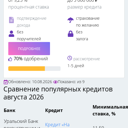
от 9,25 %
до 5 000 000 ₽
процентная ставка
размер кредита
подтверждение
страхование
дохода
по желанию
без
без
поручителей
залога
ПОДРОБНЕЕ
70%
одобрений
рассмотрение
1-5 дней
Обновлено: 10.08.2026
Показано:
из
9
Сравнение популярных кредитов
августа 2026
Минимальная
Банк
Кредит
ставка, %
Уральский Банк
Кредит «На