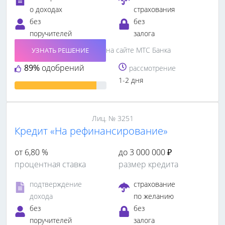
о доходах
страхования
без
без
поручителей
залога
на сайте МТС Банка
УЗНАТЬ РЕШЕНИЕ
89%
одобрений
рассмотрение
1-2 дня
Лиц. № 3251
Кредит «На рефинансирование»
от 6,80 %
до 3 000 000 ₽
процентная ставка
размер кредита
подтверждение
страхование
дохода
по желанию
без
без
поручителей
залога