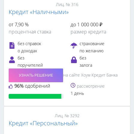
Лиц. № 316
Кредит «Наличными»
от 7,90 %
до 1 000 000 ₽
процентная ставка
размер кредита
без справок
страхование
о доходах
по желанию
без
без
поручителей
залога
на сайте Хоум Кредит Банка
УЗНАТЬ РЕШЕНИЕ
96%
одобрений
рассмотрение
1 день
Лиц. № 3292
Кредит «Персональный»