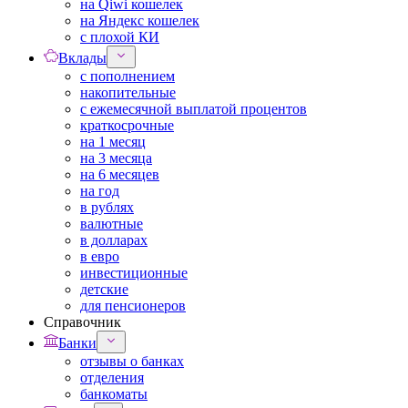
на Qiwi кошелек
на Яндекс кошелек
с плохой КИ
Вклады
с пополнением
накопительные
с ежемесячной выплатой процентов
краткосрочные
на 1 месяц
на 3 месяца
на 6 месяцев
на год
в рублях
валютные
в долларах
в евро
инвестиционные
детские
для пенсионеров
Справочник
Банки
отзывы о банках
отделения
банкоматы