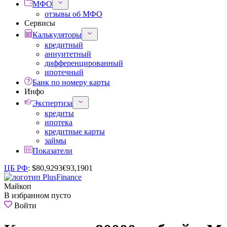
МФО
отзывы об МФО
Сервисы
Калькуляторы
кредитный
аннуитетный
дифференцированный
ипотечный
Банк по номеру карты
Инфо
Экспертиза
кредиты
ипотека
кредитные карты
займы
Показатели
ЦБ РФ
:
$
80,9293
€
93,1901
Майкоп
В избранном пусто
Войти