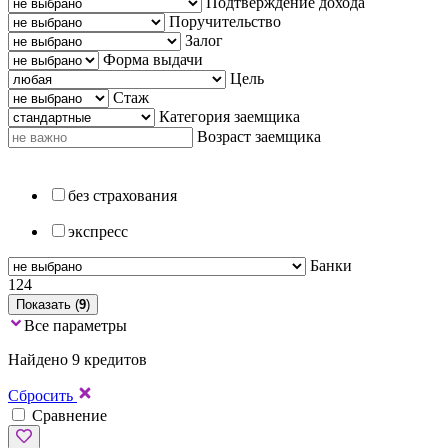
Подтверждение дохода
Поручительство
Залог
Форма выдачи
Цель
Стаж
Категория заемщика
Возраст заемщика
без страхования
экспресс
Банки
124
Показать (
9
)
Все параметры
Найдено 9 кредитов
Сбросить
Сравнение