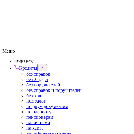
Меню
Финансы
Кредиты
без справок
без 2 ндфл
без поручителей
без справок и поручителей
без залога
под залог
по двум документам
по паспорту
пенсионерам
наличными
на карту
на рефинансирование