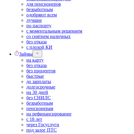
для пенсионеров
безработным
одобряют всем
лучшие
по паспорту
с моментальным решением
со снятием наличных
без отказа
с плохой КИ
Займы
на карту
без отказа
без процентов
быстрые
до зарплаты
долгосрочные
на 30 дней
без СНИЛС
безработным
пенсионерам
на рефинансирование
с 18 лет
через Госуслуги
под залог ПТС