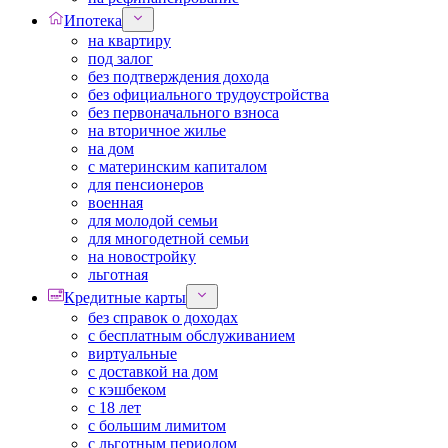
Ипотека
на квартиру
под залог
без подтверждения дохода
без официального трудоустройства
без первоначального взноса
на вторичное жилье
на дом
с материнским капиталом
для пенсионеров
военная
для молодой семьи
для многодетной семьи
на новостройку
льготная
Кредитные карты
без справок о доходах
с бесплатным обслуживанием
виртуальные
с доставкой на дом
с кэшбеком
с 18 лет
с большим лимитом
с льготным периодом