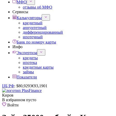
МФО
отзывы об МФО
Сервисы
Калькуляторы
кредитный
аннуитетный
дифференцированный
ипотечный
Банк по номеру карты
Инфо
Экспертиза
кредиты
ипотека
кредитные карты
займы
Показатели
ЦБ РФ
:
$
80,9293
€
93,1901
Киров
В избранном пусто
Войти