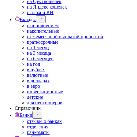
на Qiwi кошелек
на Яндекс кошелек
с плохой КИ
Вклады
с пополнением
накопительные
с ежемесячной выплатой процентов
краткосрочные
на 1 месяц
на 3 месяца
на 6 месяцев
на год
в рублях
валютные
в долларах
в евро
инвестиционные
детские
для пенсионеров
Справочник
Банки
отзывы о банках
отделения
банкоматы