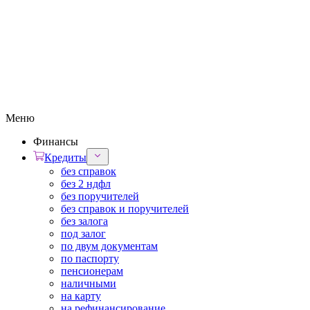
Меню
Финансы
Кредиты
без справок
без 2 ндфл
без поручителей
без справок и поручителей
без залога
под залог
по двум документам
по паспорту
пенсионерам
наличными
на карту
на рефинансирование