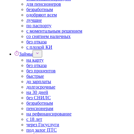
для пенсионеров
безработным
одобряют всем
лучшие
по паспорту
с моментальным решением
со снятием наличных
без отказа
с плохой КИ
Займы
на карту
без отказа
без процентов
быстрые
до зарплаты
долгосрочные
на 30 дней
без СНИЛС
безработным
пенсионерам
на рефинансирование
с 18 лет
через Госуслуги
под залог ПТС