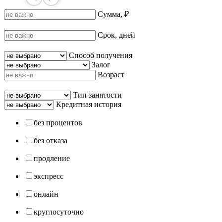
Сумма, ₽
Срок, дней
Способ получения
Залог
Возраст
Тип занятости
Кредитная история
без процентов
без отказа
продление
экспресс
онлайн
круглосуточно