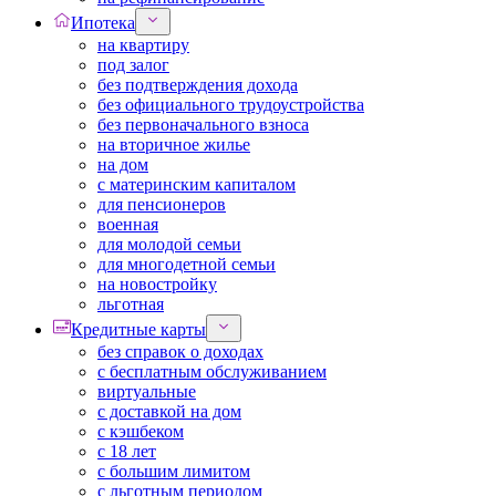
Ипотека
на квартиру
под залог
без подтверждения дохода
без официального трудоустройства
без первоначального взноса
на вторичное жилье
на дом
с материнским капиталом
для пенсионеров
военная
для молодой семьи
для многодетной семьи
на новостройку
льготная
Кредитные карты
без справок о доходах
с бесплатным обслуживанием
виртуальные
с доставкой на дом
с кэшбеком
с 18 лет
с большим лимитом
с льготным периодом