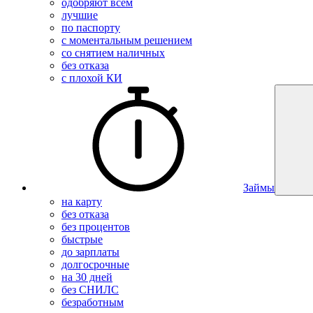
одобряют всем
лучшие
по паспорту
с моментальным решением
со снятием наличных
без отказа
с плохой КИ
Займы
на карту
без отказа
без процентов
быстрые
до зарплаты
долгосрочные
на 30 дней
без СНИЛС
безработным