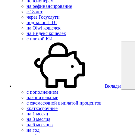
пенсионерам
на рефинансирование
с 18 лет
через Госуслуги
под залог ПТС
на Qiwi кошелек
на Яндекс кошелек
с плохой КИ
Вклады
с пополнением
накопительные
с ежемесячной выплатой процентов
краткосрочные
на 1 месяц
на 3 месяца
на 6 месяцев
на год