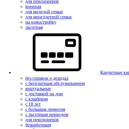
для пенсионеров
военная
для молодой семьи
для многодетной семьи
на новостройку
льготная
Кредитные ка
без справок о доходах
с бесплатным обслуживанием
виртуальные
с доставкой на дом
с кэшбеком
с 18 лет
с большим лимитом
с льготным периодом
для пенсионеров
безработным