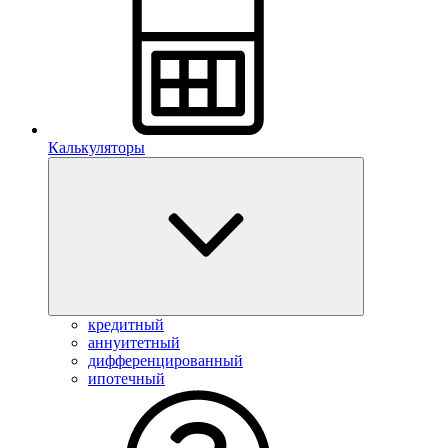
Калькуляторы
кредитный
аннуитетный
дифференцированный
ипотечный