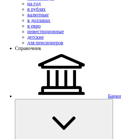
на год
в рублях
валютные
в долларах
в евро
инвестиционные
детские
для пенсионеров
Справочник
Банки