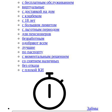
с бесплатным обслуживанием
виртуальные
с доставкой на дом
с кэшбеком
с 18 лет
с большим лимитом
с льготным периодом
для пенсионеров
безработным
одобряют всем
лучшие
по паспорту
с моментальным решением
со снятием наличных
без отказа
с плохой КИ
Займы