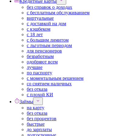
Кредитные карты
без справок о доходах
с бесплатным обслуживанием
виртуальные
с доставкой на дом
с кэшбеком
с 18 лет
с большим лимитом
с льготным периодом
для пенсионеров
безработным
одобряют всем
лучшие
по паспорту
с моментальным решением
со снятием наличных
без отказа
с плохой КИ
Займы
на карту
без отказа
без процентов
быстрые
до зарплаты
долгосрочные