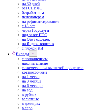
на 30 дней
без СНИЛС
безработным
пенсионерам
на рефинансирование
с 18 лет
через Госуслуги
под залог ПТС
на Qiwi кошелек
на Яндекс кошелек
с плохой КИ
Вклады
с пополнением
накопительные
с ежемесячной выплатой процентов
краткосрочные
на 1 месяц
на 3 месяца
на 6 месяцев
на год
в рублях
валютные
в долларах
в евро