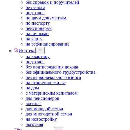
без справок и поручителей
без залога
под залог
по двум документам
по паспорту
пенсионерам
наличными
на карту
на рефинансирование
Ипотека
на квартиру
под залог
без подтверждения дохода
без официального трудоустройства
без первоначального взноса
на вторичное жилье
на дом
с материнским капиталом
для пенсионеров
военная
для молодой семьи
для многодетной семьи
на новостройку
льготная