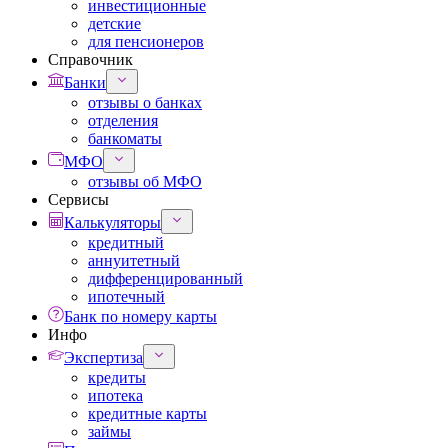
инвестиционные
детские
для пенсионеров
Справочник
Банки
отзывы о банках
отделения
банкоматы
МФО
отзывы об МФО
Сервисы
Калькуляторы
кредитный
аннуитетный
дифференцированный
ипотечный
Банк по номеру карты
Инфо
Экспертиза
кредиты
ипотека
кредитные карты
займы