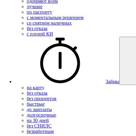
одобряют всем
лучшие
по паспорту
с моментальным решением
со снятием наличных
без отказа
с плохой КИ
Займы
на карту
без отказа
без процентов
быстрые
до зарплаты
долгосрочные
на 30 дней
без СНИЛС
безработным