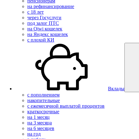
пенсионерам
на рефинансирование
с 18 лет
через Госуслуги
под залог ПТС
на Qiwi кошелек
на Яндекс кошелек
с плохой КИ
Вклады
с пополнением
накопительные
с ежемесячной выплатой процентов
краткосрочные
на 1 месяц
на 3 месяца
на 6 месяцев
на год