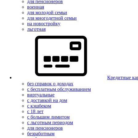
для пенсионеров
военная
для молодой семьи
для многодетной семьи
на новостройку
льготная
Кредитные ка
без справок о доходах
с бесплатным обслуживанием
виртуальные
с доставкой на дом
с кэшбеком
с 18 лет
с большим лимитом
с льготным периодом
для пенсионеров
безработным