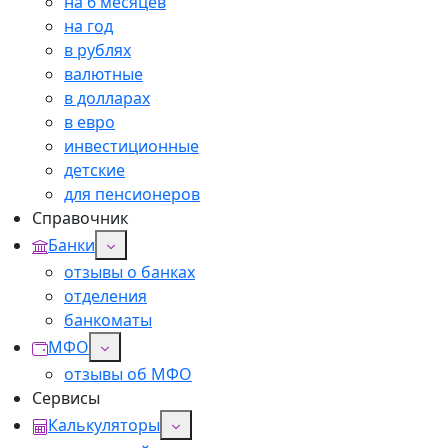
на 6 месяцев
на год
в рублях
валютные
в долларах
в евро
инвестиционные
детские
для пенсионеров
Справочник
Банки
отзывы о банках
отделения
банкоматы
МФО
отзывы об МФО
Сервисы
Калькуляторы