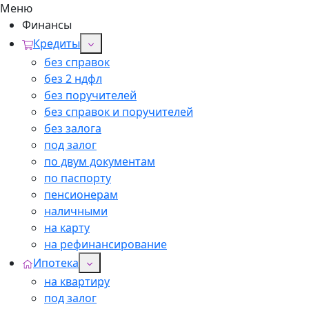
Меню
Финансы
Кредиты
без справок
без 2 ндфл
без поручителей
без справок и поручителей
без залога
под залог
по двум документам
по паспорту
пенсионерам
наличными
на карту
на рефинансирование
Ипотека
на квартиру
под залог