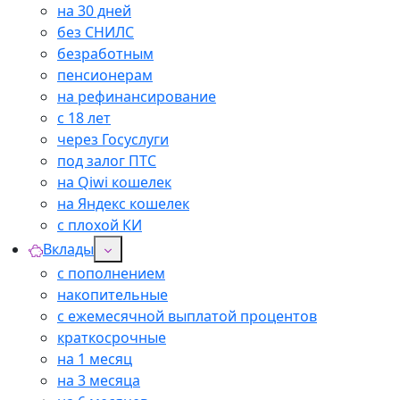
на 30 дней
без СНИЛС
безработным
пенсионерам
на рефинансирование
с 18 лет
через Госуслуги
под залог ПТС
на Qiwi кошелек
на Яндекс кошелек
с плохой КИ
Вклады
с пополнением
накопительные
с ежемесячной выплатой процентов
краткосрочные
на 1 месяц
на 3 месяца