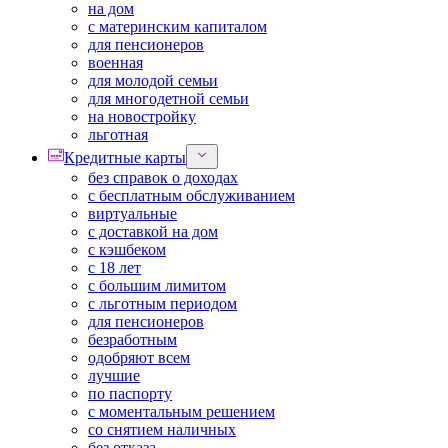
на дом
с материнским капиталом
для пенсионеров
военная
для молодой семьи
для многодетной семьи
на новостройку
льготная
Кредитные карты
без справок о доходах
с бесплатным обслуживанием
виртуальные
с доставкой на дом
с кэшбеком
с 18 лет
с большим лимитом
с льготным периодом
для пенсионеров
безработным
одобряют всем
лучшие
по паспорту
с моментальным решением
со снятием наличных
без отказа