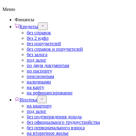
Меню
Финансы
Кредиты
без справок
без 2 ндфл
без поручителей
без справок и поручителей
без залога
под залог
по двум документам
по паспорту
пенсионерам
наличными
на карту
на рефинансирование
Ипотека
на квартиру
под залог
без подтверждения дохода
без официального трудоустройства
без первоначального взноса
на вторичное жилье