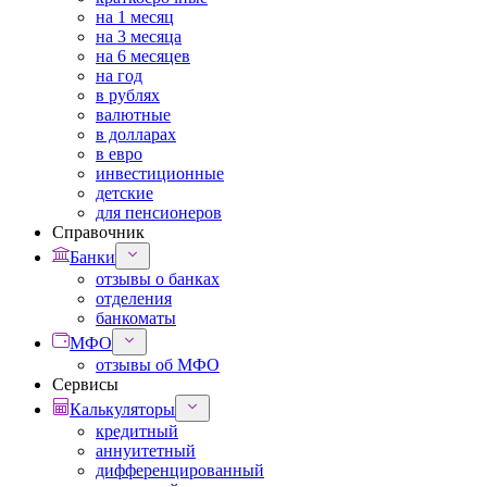
на 1 месяц
на 3 месяца
на 6 месяцев
на год
в рублях
валютные
в долларах
в евро
инвестиционные
детские
для пенсионеров
Справочник
Банки
отзывы о банках
отделения
банкоматы
МФО
отзывы об МФО
Сервисы
Калькуляторы
кредитный
аннуитетный
дифференцированный