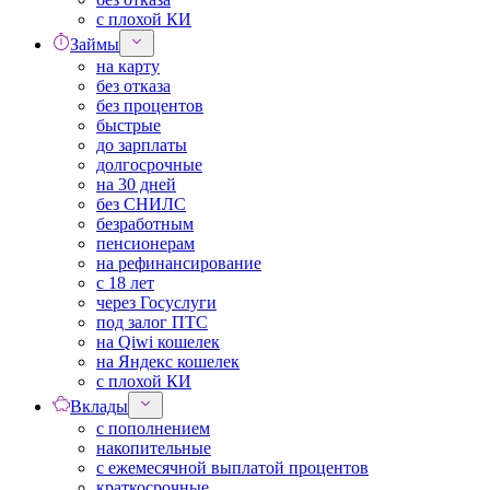
с плохой КИ
Займы
на карту
без отказа
без процентов
быстрые
до зарплаты
долгосрочные
на 30 дней
без СНИЛС
безработным
пенсионерам
на рефинансирование
с 18 лет
через Госуслуги
под залог ПТС
на Qiwi кошелек
на Яндекс кошелек
с плохой КИ
Вклады
с пополнением
накопительные
с ежемесячной выплатой процентов
краткосрочные