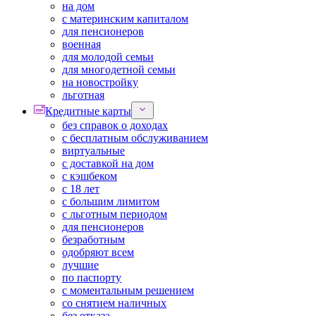
на дом
с материнским капиталом
для пенсионеров
военная
для молодой семьи
для многодетной семьи
на новостройку
льготная
Кредитные карты
без справок о доходах
с бесплатным обслуживанием
виртуальные
с доставкой на дом
с кэшбеком
с 18 лет
с большим лимитом
с льготным периодом
для пенсионеров
безработным
одобряют всем
лучшие
по паспорту
с моментальным решением
со снятием наличных
без отказа