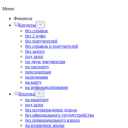
Меню
Финансы
Кредиты
без справок
без 2 ндфл
без поручителей
без справок и поручителей
без залога
под залог
по двум документам
по паспорту
пенсионерам
наличными
на карту
на рефинансирование
Ипотека
на квартиру
под залог
без подтверждения дохода
без официального трудоустройства
без первоначального взноса
на вторичное жилье