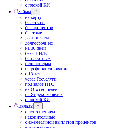
с плохой КИ
Займы
на карту
без отказа
без процентов
быстрые
до зарплаты
долгосрочные
на 30 дней
без СНИЛС
безработным
пенсионерам
на рефинансирование
с 18 лет
через Госуслуги
под залог ПТС
на Qiwi кошелек
на Яндекс кошелек
с плохой КИ
Вклады
с пополнением
накопительные
с ежемесячной выплатой процентов
краткосрочные