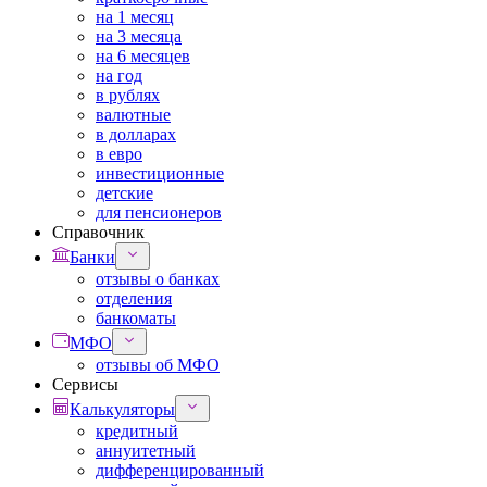
на 1 месяц
на 3 месяца
на 6 месяцев
на год
в рублях
валютные
в долларах
в евро
инвестиционные
детские
для пенсионеров
Справочник
Банки
отзывы о банках
отделения
банкоматы
МФО
отзывы об МФО
Сервисы
Калькуляторы
кредитный
аннуитетный
дифференцированный