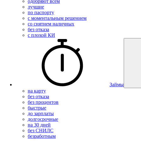
одобряют всем
лучшие
по паспорту
с моментальным решением
со снятием наличных
без отказа
с плохой КИ
Займы
на карту
без отказа
без процентов
быстрые
до зарплаты
долгосрочные
на 30 дней
без СНИЛС
безработным