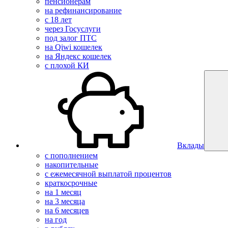
пенсионерам
на рефинансирование
с 18 лет
через Госуслуги
под залог ПТС
на Qiwi кошелек
на Яндекс кошелек
с плохой КИ
Вклады
с пополнением
накопительные
с ежемесячной выплатой процентов
краткосрочные
на 1 месяц
на 3 месяца
на 6 месяцев
на год