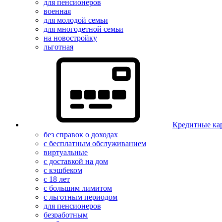
для пенсионеров
военная
для молодой семьи
для многодетной семьи
на новостройку
льготная
Кредитные ка
без справок о доходах
с бесплатным обслуживанием
виртуальные
с доставкой на дом
с кэшбеком
с 18 лет
с большим лимитом
с льготным периодом
для пенсионеров
безработным