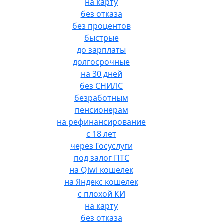
на карту
без отказа
без процентов
быстрые
до зарплаты
долгосрочные
на 30 дней
без СНИЛС
безработным
пенсионерам
на рефинансирование
с 18 лет
через Госуслуги
под залог ПТС
на Qiwi кошелек
на Яндекс кошелек
с плохой КИ
на карту
без отказа