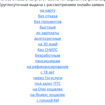
. Круглосуточная выдача с рассмотрением онлайн-заявок 
на карту
без отказа
без процентов
быстрые
до зарплаты
долгосрочные
на 30 дней
без СНИЛС
безработным
пенсионерам
на рефинансирование
с 18 лет
через Госуслуги
под залог ПТС
на Qiwi кошелек
на Яндекс кошелек
с плохой КИ