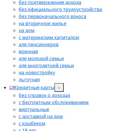
без подтверждения дохода
без официального трудоустройства
без первоначального взноса
на вторичное жилье
на дом
с материнским капиталом
для пенсионеров
военная
для молодой семьи
для многодетной семьи
на новостройку
льготная
Кредитные карты
без справок о доходах
с бесплатным обслуживанием
виртуальные
с доставкой на дом
с кэшбеком
с 18 лет