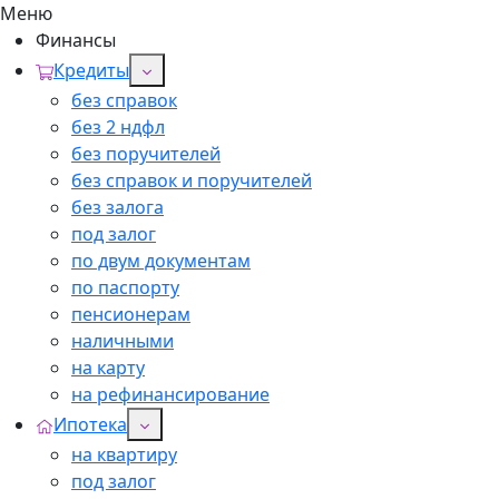
Меню
Финансы
Кредиты
без справок
без 2 ндфл
без поручителей
без справок и поручителей
без залога
под залог
по двум документам
по паспорту
пенсионерам
наличными
на карту
на рефинансирование
Ипотека
на квартиру
под залог