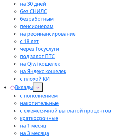
на 30 дней
без СНИЛС
безработным
пенсионерам
на рефинансирование
с 18 лет
через Госуслуги
под залог ПТС
на Qiwi кошелек
на Яндекс кошелек
с плохой КИ
Вклады
с пополнением
накопительные
с ежемесячной выплатой процентов
краткосрочные
на 1 месяц
на 3 месяца