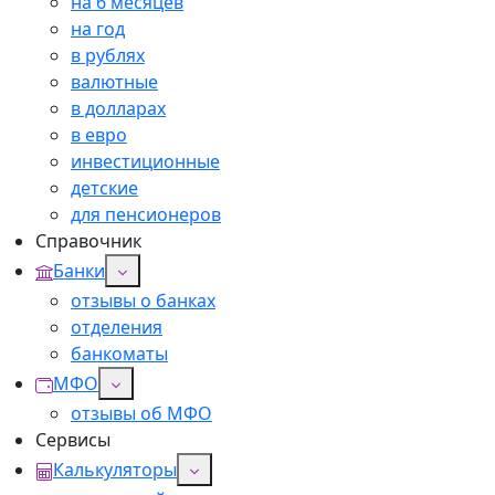
на 6 месяцев
на год
в рублях
валютные
в долларах
в евро
инвестиционные
детские
для пенсионеров
Справочник
Банки
отзывы о банках
отделения
банкоматы
МФО
отзывы об МФО
Сервисы
Калькуляторы