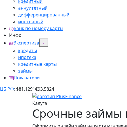
кредитный
аннуитетный
дифференцированный
ипотечный
Банк по номеру карты
Инфо
Экспертиза
кредиты
ипотека
кредитные карты
займы
Показатели
ЦБ РФ
:
$
81,1291
€
93,5824
Калуга
Срочные займы н
Оформить онлайн займ на карту мгновенно