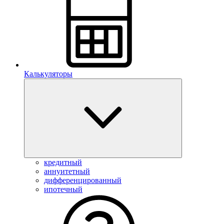
Калькуляторы
кредитный
аннуитетный
дифференцированный
ипотечный