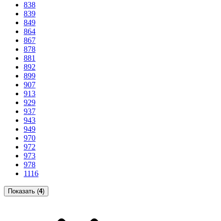
838
839
849
864
867
878
881
892
899
907
913
929
937
943
949
970
972
973
978
1116
Показать (
4
)