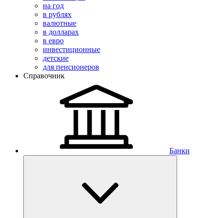
на год
в рублях
валютные
в долларах
в евро
инвестиционные
детские
для пенсионеров
Справочник
Банки