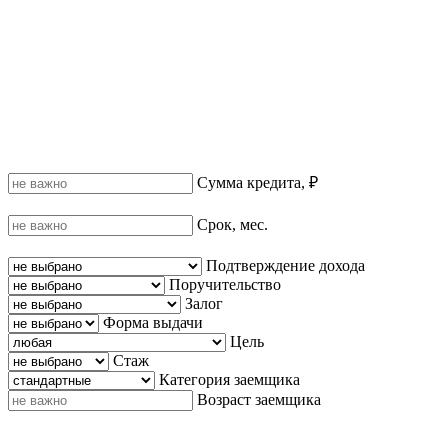
Сумма кредита, ₽
Срок, мес.
Подтверждение дохода
Поручительство
Залог
Форма выдачи
Цель
Стаж
Категория заемщика
Возраст заемщика