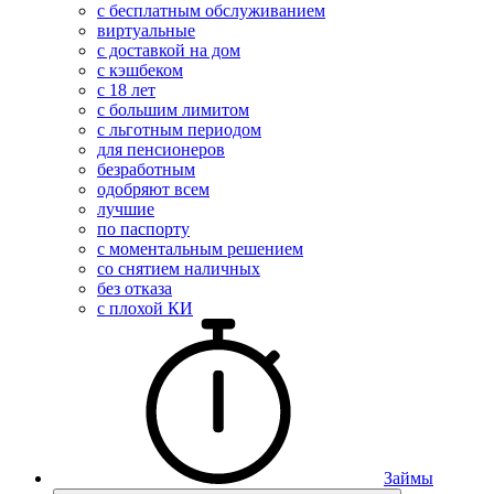
с бесплатным обслуживанием
виртуальные
с доставкой на дом
с кэшбеком
с 18 лет
с большим лимитом
с льготным периодом
для пенсионеров
безработным
одобряют всем
лучшие
по паспорту
с моментальным решением
со снятием наличных
без отказа
с плохой КИ
Займы