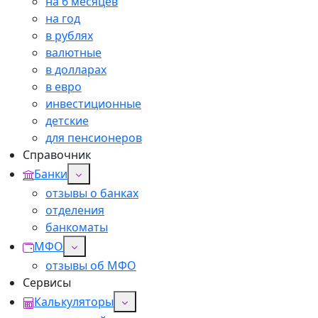
на 6 месяцев
на год
в рублях
валютные
в долларах
в евро
инвестиционные
детские
для пенсионеров
Справочник
Банки
отзывы о банках
отделения
банкоматы
МФО
отзывы об МФО
Сервисы
Калькуляторы