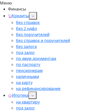
Меню
Финансы
Кредиты
без справок
без 2 ндфл
без поручителей
без справок и поручителей
без залога
под залог
по двум документам
по паспорту
пенсионерам
наличными
на карту
на рефинансирование
Ипотека
на квартиру
под залог