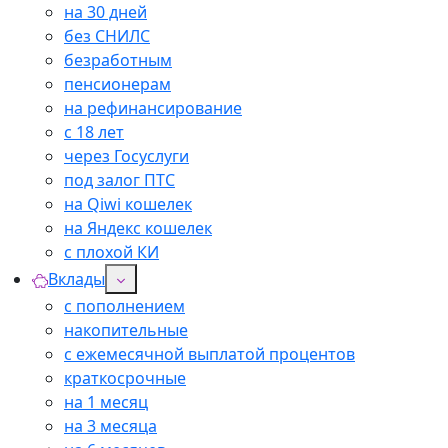
на 30 дней
без СНИЛС
безработным
пенсионерам
на рефинансирование
с 18 лет
через Госуслуги
под залог ПТС
на Qiwi кошелек
на Яндекс кошелек
с плохой КИ
Вклады
с пополнением
накопительные
с ежемесячной выплатой процентов
краткосрочные
на 1 месяц
на 3 месяца