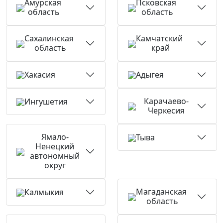
Амурская
Псковская
область
область
Сахалинская
Камчатский
область
край
Хакасия
Адыгея
Карачаево-
Ингушетия
Черкесия
Ямало-
Тыва
Ненецкий
автономный
округ
Магаданская
Калмыкия
область