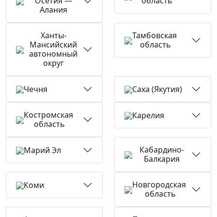
Осетия —
область
Алания
Ханты-
Тамбовская
Мансийский
область
автономный
округ
Чечня
Саха (Якутия)
Костромская
Карелия
область
Кабардино-
Марий Эл
Балкария
Новгородская
Коми
область