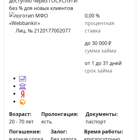
доступно через ГОСУСЛУГИ
без % для новых клиентов
0,00 %
процентная
Лиц. № 2120177002077
ставка
до 30 000 ₽
сумма займа
от 1 до 31 дней
срок займа
Возраст:
Пролонгация:
Документы:
20 - 70 лет
есть
паспорт
Погашение:
Залог:
Время работы:
в конце срока
без залога
круглосуточно