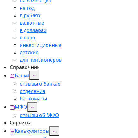
на 6 месяцев
на год
в рублях
валютные
в долларах
в евро
инвестиционные
детские
для пенсионеров
Справочник
Банки
отзывы о банках
отделения
банкоматы
МФО
отзывы об МФО
Сервисы
Калькуляторы