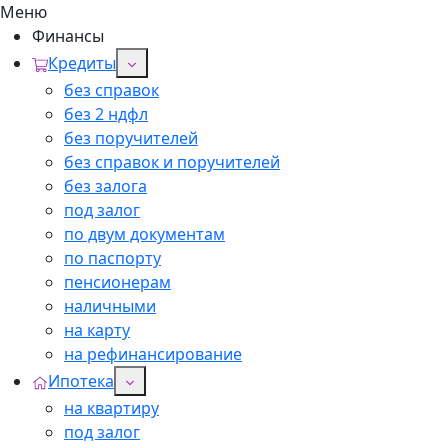
Меню
Финансы
Кредиты
без справок
без 2 ндфл
без поручителей
без справок и поручителей
без залога
под залог
по двум документам
по паспорту
пенсионерам
наличными
на карту
на рефинансирование
Ипотека
на квартиру
под залог