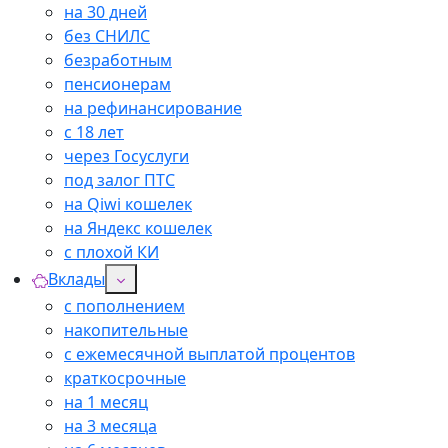
на 30 дней
без СНИЛС
безработным
пенсионерам
на рефинансирование
с 18 лет
через Госуслуги
под залог ПТС
на Qiwi кошелек
на Яндекс кошелек
с плохой КИ
Вклады
с пополнением
накопительные
с ежемесячной выплатой процентов
краткосрочные
на 1 месяц
на 3 месяца