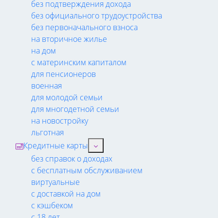
без подтверждения дохода
без официального трудоустройства
без первоначального взноса
на вторичное жилье
на дом
с материнским капиталом
для пенсионеров
военная
для молодой семьи
для многодетной семьи
на новостройку
льготная
Кредитные карты
без справок о доходах
с бесплатным обслуживанием
виртуальные
с доставкой на дом
с кэшбеком
с 18 лет