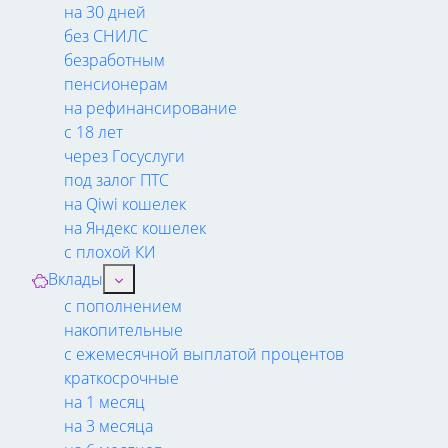
на 30 дней
без СНИЛС
безработным
пенсионерам
на рефинансирование
с 18 лет
через Госуслуги
под залог ПТС
на Qiwi кошелек
на Яндекс кошелек
с плохой КИ
Вклады
с пополнением
накопительные
с ежемесячной выплатой процентов
краткосрочные
на 1 месяц
на 3 месяца