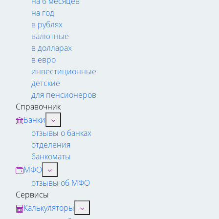
на 6 месяцев
на год
в рублях
валютные
в долларах
в евро
инвестиционные
детские
для пенсионеров
Справочник
Банки
отзывы о банках
отделения
банкоматы
МФО
отзывы об МФО
Сервисы
Калькуляторы