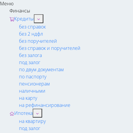
Меню
Финансы
Кредиты
без справок
без 2 ндфл
без поручителей
без справок и поручителей
без залога
под залог
по двум документам
по паспорту
пенсионерам
наличными
на карту
на рефинансирование
Ипотека
на квартиру
под залог