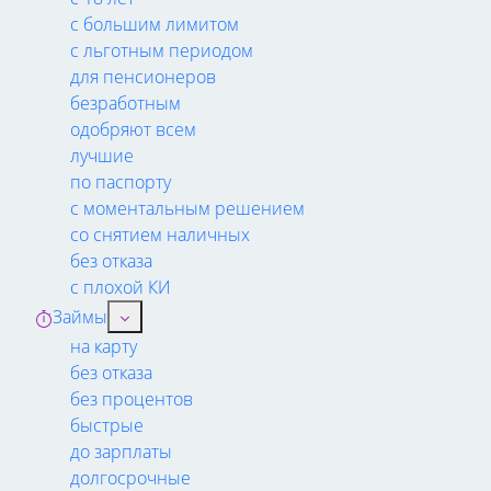
с большим лимитом
с льготным периодом
для пенсионеров
безработным
одобряют всем
лучшие
по паспорту
с моментальным решением
со снятием наличных
без отказа
с плохой КИ
Займы
на карту
без отказа
без процентов
быстрые
до зарплаты
долгосрочные