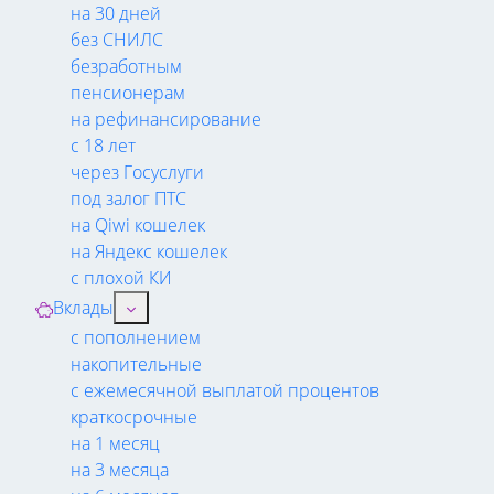
на 30 дней
без СНИЛС
безработным
пенсионерам
на рефинансирование
с 18 лет
через Госуслуги
под залог ПТС
на Qiwi кошелек
на Яндекс кошелек
с плохой КИ
Вклады
с пополнением
накопительные
с ежемесячной выплатой процентов
краткосрочные
на 1 месяц
на 3 месяца