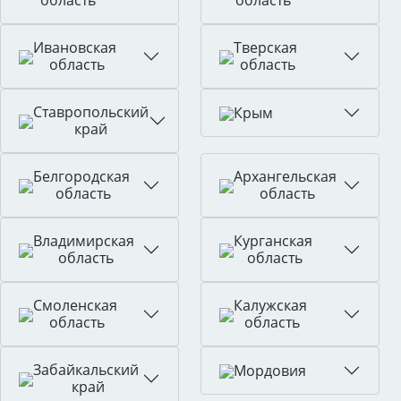
область
область
Ивановская
Тверская
область
область
Ставропольский
Крым
край
Белгородская
Архангельская
область
область
Владимирская
Курганская
область
область
Смоленская
Калужская
область
область
Забайкальский
Мордовия
край