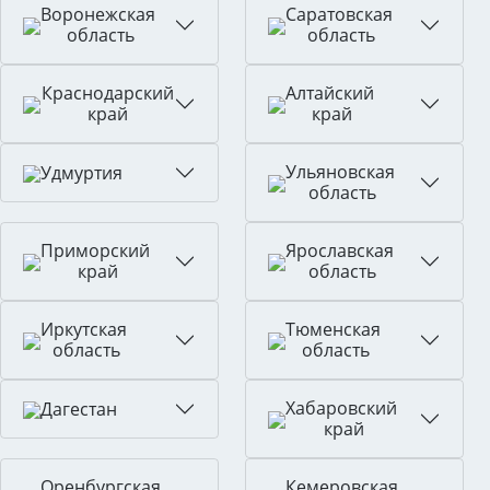
Воронежская
Саратовская
область
область
Краснодарский
Алтайский
край
край
Ульяновская
Удмуртия
область
Приморский
Ярославская
край
область
Иркутская
Тюменская
область
область
Хабаровский
Дагестан
край
Оренбургская
Кемеровская