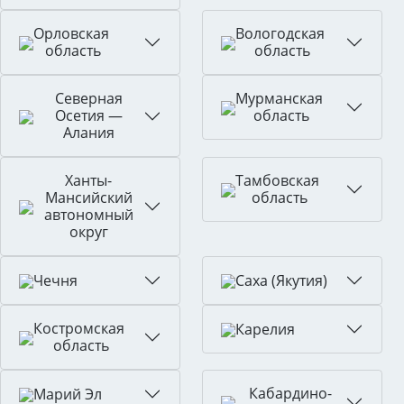
Орловская
Вологодская
область
область
Северная
Мурманская
Осетия —
область
Алания
Ханты-
Тамбовская
Мансийский
область
автономный
округ
Чечня
Саха (Якутия)
Костромская
Карелия
область
Кабардино-
Марий Эл