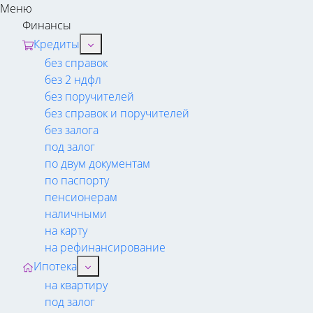
Меню
Финансы
Кредиты
без справок
без 2 ндфл
без поручителей
без справок и поручителей
без залога
под залог
по двум документам
по паспорту
пенсионерам
наличными
на карту
на рефинансирование
Ипотека
на квартиру
под залог