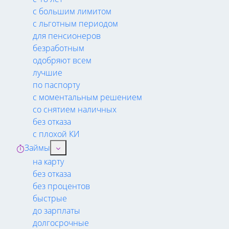
с большим лимитом
с льготным периодом
для пенсионеров
безработным
одобряют всем
лучшие
по паспорту
с моментальным решением
со снятием наличных
без отказа
с плохой КИ
Займы
на карту
без отказа
без процентов
быстрые
до зарплаты
долгосрочные