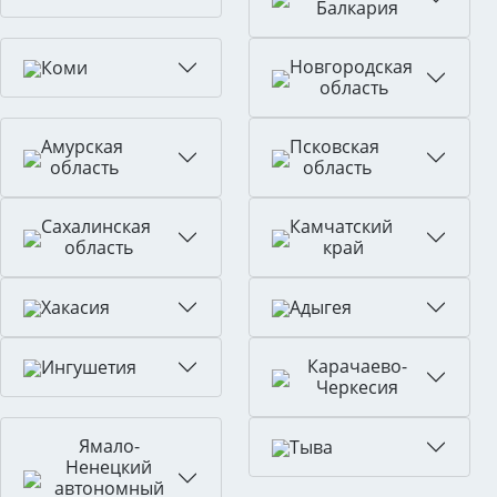
Балкария
Новгородская
Коми
область
Амурская
Псковская
область
область
Сахалинская
Камчатский
область
край
Хакасия
Адыгея
Карачаево-
Ингушетия
Черкесия
Ямало-
Тыва
Ненецкий
автономный