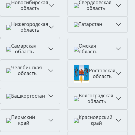
Новосибирская
Свердловская
область
область
Нижегородская
Татарстан
область
Самарская
Омская
область
область
Челябинская
Ростовская
область
область
Волгоградская
Башкортостан
область
Пермский
Красноярский
край
край