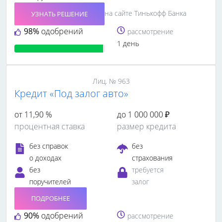
на сайте Тинькофф Банка
УЗНАТЬ РЕШЕНИЕ
98%
одобрений
рассмотрение
1 день
Лиц. № 963
Кредит «Под залог авто»
от 11,90 %
до 1 000 000 ₽
процентная ставка
размер кредита
без справок
без
о доходах
страхования
без
требуется
поручителей
залог
ПОДРОБНЕЕ
90%
одобрений
рассмотрение