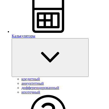
Калькуляторы
кредитный
аннуитетный
дифференцированный
ипотечный