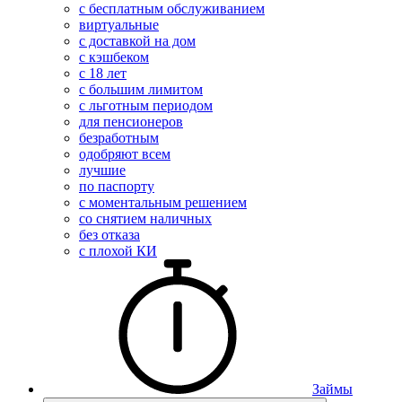
с бесплатным обслуживанием
виртуальные
с доставкой на дом
с кэшбеком
с 18 лет
с большим лимитом
с льготным периодом
для пенсионеров
безработным
одобряют всем
лучшие
по паспорту
с моментальным решением
со снятием наличных
без отказа
с плохой КИ
Займы