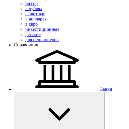
на год
в рублях
валютные
в долларах
в евро
инвестиционные
детские
для пенсионеров
Справочник
Банки