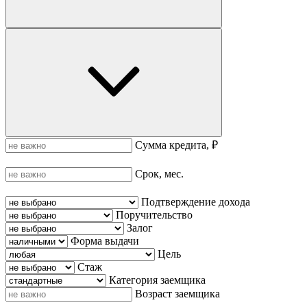
Сумма кредита, ₽
Срок, мес.
Подтверждение дохода
Поручительство
Залог
Форма выдачи
Цель
Стаж
Категория заемщика
Возраст заемщика