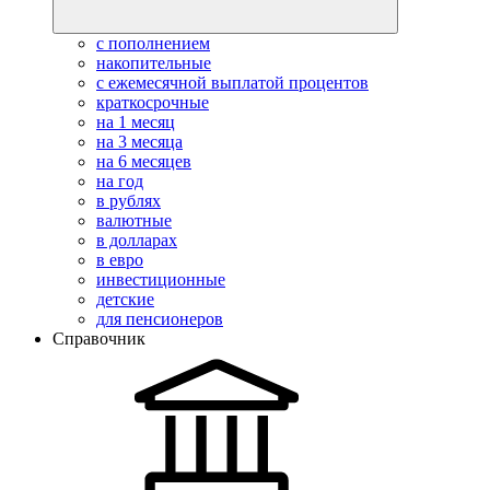
с пополнением
накопительные
с ежемесячной выплатой процентов
краткосрочные
на 1 месяц
на 3 месяца
на 6 месяцев
на год
в рублях
валютные
в долларах
в евро
инвестиционные
детские
для пенсионеров
Справочник