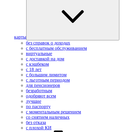
карты
без справок о доходах
с бесплатным обслуживанием
виртуальные
с доставкой на дом
с кэшбеком
с 18 лет
с большим лимитом
с льготным периодом
для пенсионеров
безработным
одобряют всем
лучшие
по паспорту
с моментальным решением
со снятием наличных
без отказа
с плохой КИ