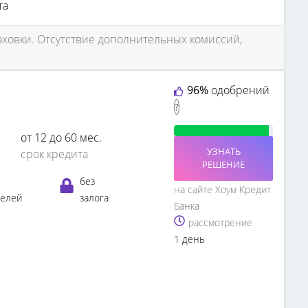
та
аховки. Отсутствие дополнительных комиссий,
96%
одобрений
?
от 12 до 60 мес.
УЗНАТЬ
срок кредита
РЕШЕНИЕ
без
на сайте Хоум Кредит
телей
залога
Банка
рассмотрение
1 день