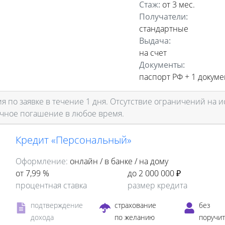
Стаж:
от 3 мес.
Получатели:
стандартные
Выдача:
на счет
Документы:
паспорт РФ +
1 докуме
 по заявке в течение 1 дня. Отсутствие ограничений на и
чное погашение в любое время.
Кредит «Персональный»
Оформление:
онлайн / в банке / на дому
от 7,99 %
до 2 000 000 ₽
процентная ставка
размер кредита
подтверждение
страхование
без
дохода
по желанию
поручи