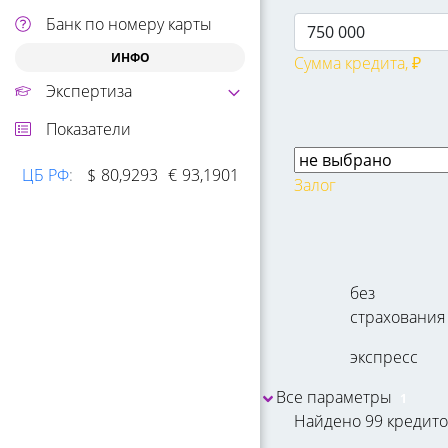
Банк по номеру карты
ИНФО
Сумма кредита, ₽
100
Экспертиза
100000050
Показатели
200000000
ЦБ РФ
:
$
80,9293
€
93,1901
Залог
без
страхования
экспресс
Все параметры
1
Найдено 99 кредит