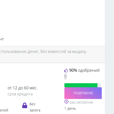
нт
спользование денег, без комиссий за выдачу.
90%
одобрений
?
от 12 до 60 мес.
ПОДРОБНЕЕ
срок кредита
рассмотрение
без
1 день
телей
залога