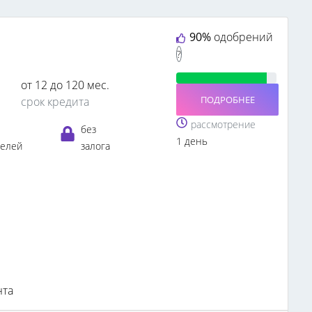
90%
одобрений
?
от 12 до 120 мес.
ПОДРОБНЕЕ
срок кредита
рассмотрение
без
1 день
телей
залога
нта