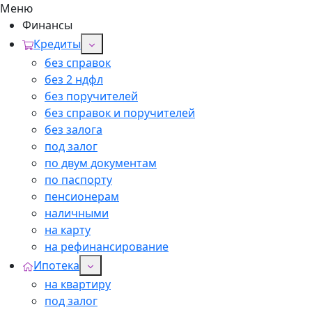
Меню
Финансы
Кредиты
без справок
без 2 ндфл
без поручителей
без справок и поручителей
без залога
под залог
по двум документам
по паспорту
пенсионерам
наличными
на карту
на рефинансирование
Ипотека
на квартиру
под залог