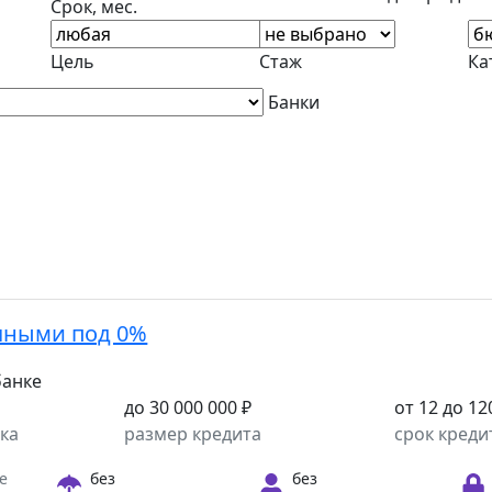
Срок, мес.
Цель
Стаж
Ка
Банки
чными под 0%
банке
до 30 000 000 ₽
от 12 до 12
ка
размер кредита
срок креди
е
без
без