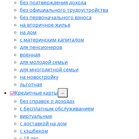
без подтверждения дохода
без официального трудоустройства
без первоначального взноса
на вторичное жилье
на дом
с материнским капиталом
для пенсионеров
военная
для молодой семьи
для многодетной семьи
на новостройку
льготная
Кредитные карты
без справок о доходах
с бесплатным обслуживанием
виртуальные
с доставкой на дом
с кэшбеком
с 18 лет