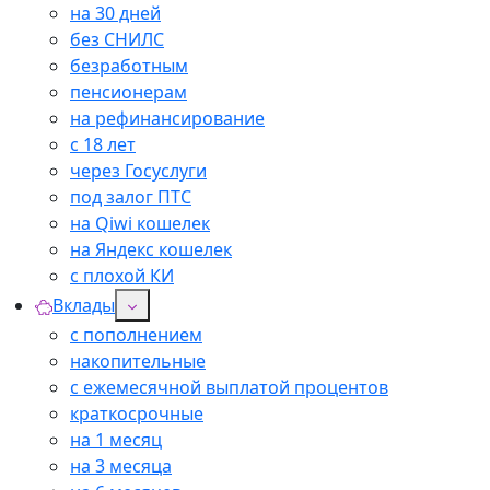
на 30 дней
без СНИЛС
безработным
пенсионерам
на рефинансирование
с 18 лет
через Госуслуги
под залог ПТС
на Qiwi кошелек
на Яндекс кошелек
с плохой КИ
Вклады
с пополнением
накопительные
с ежемесячной выплатой процентов
краткосрочные
на 1 месяц
на 3 месяца