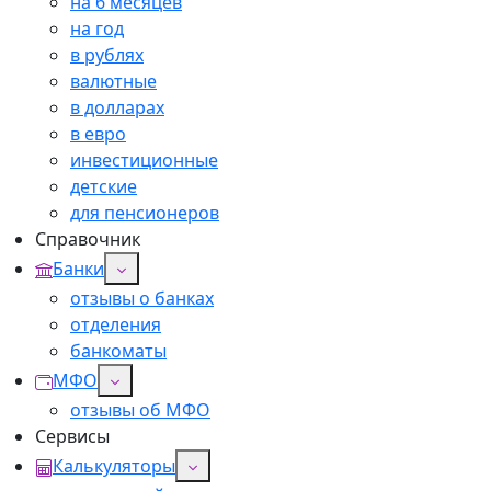
на 6 месяцев
на год
в рублях
валютные
в долларах
в евро
инвестиционные
детские
для пенсионеров
Справочник
Банки
отзывы о банках
отделения
банкоматы
МФО
отзывы об МФО
Сервисы
Калькуляторы