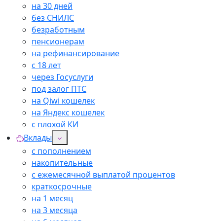
на 30 дней
без СНИЛС
безработным
пенсионерам
на рефинансирование
с 18 лет
через Госуслуги
под залог ПТС
на Qiwi кошелек
на Яндекс кошелек
с плохой КИ
Вклады
с пополнением
накопительные
с ежемесячной выплатой процентов
краткосрочные
на 1 месяц
на 3 месяца