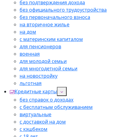
без подтверждения дохода
без официального трудоустройства
без первоначального взноса
на вторичное жилье
на дом
с материнским капиталом
для пенсионеров
военная
для молодой семьи
для многодетной семьи
на новостройку
льготная
Кредитные карты
без справок о доходах
с бесплатным обслуживанием
виртуальные
с доставкой на дом
с кэшбеком
с 18 лет