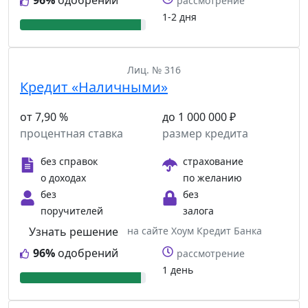
96%
одобрений
рассмотрение
1-2 дня
Лиц. № 316
Кредит «Наличными»
от 7,90 %
до 1 000 000 ₽
процентная ставка
размер кредита
без справок
страхование
о доходах
по желанию
без
без
поручителей
залога
Узнать решение
на сайте Хоум Кредит Банка
96%
одобрений
рассмотрение
1 день