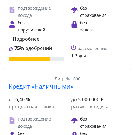
подтверждение
без
дохода
страхования
без
без
поручителей
залога
Подробнее
75%
одобрений
рассмотрение
1-3 дня
Лиц. № 1000
Кредит «Наличными»
от 6,40 %
до 5 000 000 ₽
процентная ставка
размер кредита
подтверждение
без
дохода
страхования
без
без