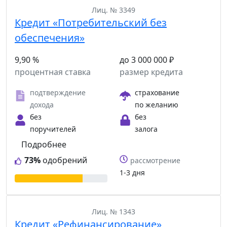
Лиц. № 3349
Кредит «Потребительский без
обеспечения»
9,90 %
до 3 000 000 ₽
процентная ставка
размер кредита
подтверждение
страхование
дохода
по желанию
без
без
поручителей
залога
Подробнее
73%
одобрений
рассмотрение
1-3 дня
Лиц. № 1343
Кредит «Рефинансирование»