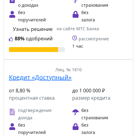
о доходах
страхования
без
без
поручителей
залога
Узнать решение
на сайте МТС Банка
88%
одобрений
рассмотрение
1 час
Лиц. № 1810
Кредит «Доступный»
от 8,80 %
до 1 000 000 ₽
процентная ставка
размер кредита
подтверждение
без
дохода
страхования
без
без
поручителей
залога