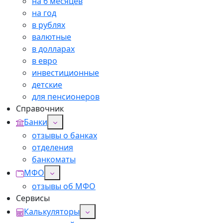
на 6 месяцев
на год
в рублях
валютные
в долларах
в евро
инвестиционные
детские
для пенсионеров
Справочник
Банки
отзывы о банках
отделения
банкоматы
МФО
отзывы об МФО
Сервисы
Калькуляторы