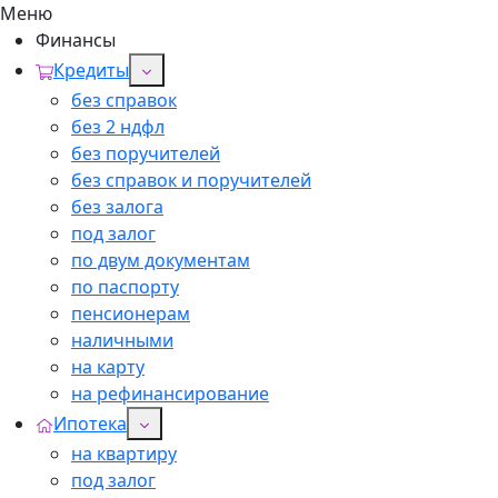
Меню
Финансы
Кредиты
без справок
без 2 ндфл
без поручителей
без справок и поручителей
без залога
под залог
по двум документам
по паспорту
пенсионерам
наличными
на карту
на рефинансирование
Ипотека
на квартиру
под залог