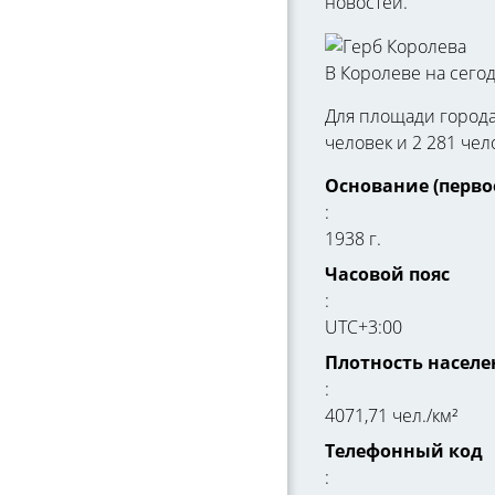
новостей.
В Королеве на сего
Для площади города 
человек и 2 281 чел
Основание (перво
:
1938 г.
Часовой пояс
:
UTC+3:00
Плотность населе
:
4071,71 чел./км²
Телефонный код
: