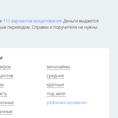
ее
111 вариантов кредитования
. Деньги выдаются
жным переводом. Справки и поручители не нужны.
ы
верок
минизаймы
центов
средние
за
крупные
асту
под залог
рочные
рефинансирование
рочные