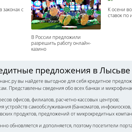
 законах с
К осени в
ставок по 
В России предложили
разрешить работу онлайн-
казино
редитные предложения в Лысьве
нанс.ру вы найдете выгодное для себя кредитное предло
м. Представлены сведения обо всех банках и микрофинан
ресов офисов, филиалов, расчетно-кассовых центров;
я устройств самообслуживания (банкоматов, инфокиосков,
вских продуктов, предложений от микрокредитных компан
но обновляется и дополняется, поэтому посетители порта