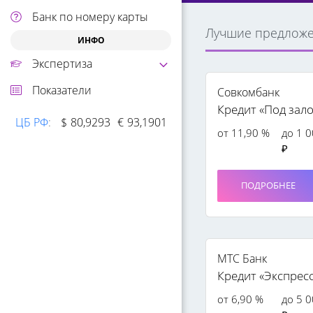
Банк по номеру карты
Лучшие предлож
ИНФО
Экспертиза
Показатели
Совкомбанк
Кредит «Под зало
ЦБ РФ
:
$
80,9293
€
93,1901
от 11,90 %
до 1 
₽
ПОДРОБНЕЕ
МТС Банк
Кредит «Экспрес
от 6,90 %
до 5 