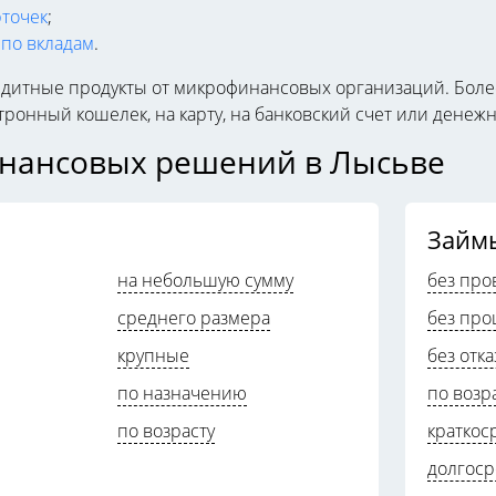
рточек
;
по вкладам
.
едитные продукты от микрофинансовых организаций. Бол
тронный кошелек, на карту, на банковский счет или дене
инансовых решений в Лысьве
Займ
на небольшую сумму
без про
среднего размера
без про
крупные
без отка
по назначению
по возр
по возрасту
краткос
долгос