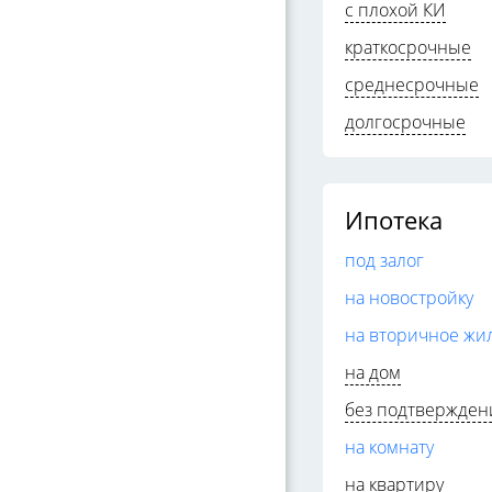
с плохой КИ
краткосрочные
среднесрочные
долгосрочные
Ипотека
под залог
на новостройку
на вторичное жи
на дом
без подтвержден
на комнату
на квартиру