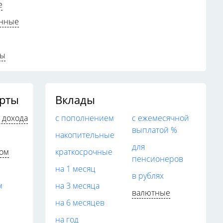
е
онные
ты
арты
Вклады
 дохода
с пополнением
с ежемесячной
выплатой %
накопительные
для
дом
краткосрочные
пенсионеров
на 1 месяц
в рублях
м
на 3 месяца
валютные
на 6 месяцев
на год