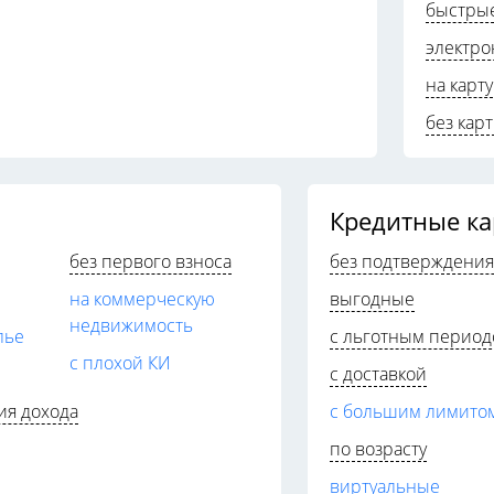
быстры
электр
на карту
без кар
Кредитные к
без первого взноса
без подтверждения
на коммерческую
выгодные
недвижимость
лье
с льготным перио
с плохой КИ
с доставкой
ия дохода
с большим лимито
по возрасту
виртуальные