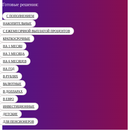
Готовые решения:
С ПОПОЛНЕНИЕМ
НАКОПИТЕЛЬНЫЕ
С ЕЖЕМЕСЯЧНОЙ ВЫПЛАТОЙ ПРОЦЕНТОВ
КРАТКОСРОЧНЫЕ
НА 1 МЕСЯЦ
НА 3 МЕСЯЦА
НА 6 МЕСЯЦЕВ
НА ГОД
В РУБЛЯХ
ВАЛЮТНЫЕ
В ДОЛЛАРАХ
В ЕВРО
ИНВЕСТИЦИОННЫЕ
ДЕТСКИЕ
ДЛЯ ПЕНСИОНЕРОВ