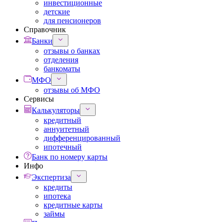
инвестиционные
детские
для пенсионеров
Справочник
Банки
отзывы о банках
отделения
банкоматы
МФО
отзывы об МФО
Сервисы
Калькуляторы
кредитный
аннуитетный
дифференцированный
ипотечный
Банк по номеру карты
Инфо
Экспертиза
кредиты
ипотека
кредитные карты
займы