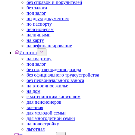
без справок и поручителей
без залога
под залог
по двум документам
по паспорту
пенсионерам
наличными
на карту
на рефинансирование
Ипотека
на квартиру
под залог
без подтверждения дохода
без официального трудоустройства
без первоначального взноса
на вторичное жилье
на дом
с материнским капиталом
для пенсионеров
военная
для молодой семьи
для многодетной семьи
на новостройку
льготная