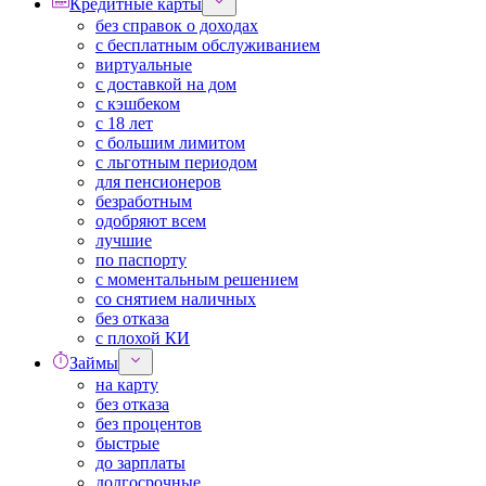
Кредитные карты
без справок о доходах
с бесплатным обслуживанием
виртуальные
с доставкой на дом
с кэшбеком
с 18 лет
с большим лимитом
с льготным периодом
для пенсионеров
безработным
одобряют всем
лучшие
по паспорту
с моментальным решением
со снятием наличных
без отказа
с плохой КИ
Займы
на карту
без отказа
без процентов
быстрые
до зарплаты
долгосрочные