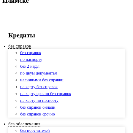
Илимске
Кредиты
без справок
без справок
по паспорту
без 2 ндфл
по двум документам
наличными без справки
на карту без справок
на карту срочно без справок
на карту по паспорту
без справок онлайн
без справок срочно
без обеспечения
без поручителей