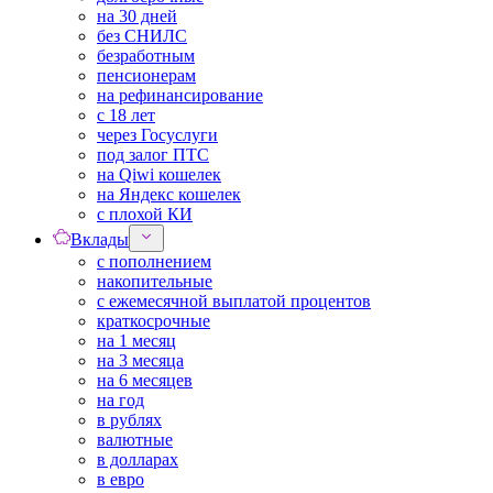
на 30 дней
без СНИЛС
безработным
пенсионерам
на рефинансирование
с 18 лет
через Госуслуги
под залог ПТС
на Qiwi кошелек
на Яндекс кошелек
с плохой КИ
Вклады
с пополнением
накопительные
с ежемесячной выплатой процентов
краткосрочные
на 1 месяц
на 3 месяца
на 6 месяцев
на год
в рублях
валютные
в долларах
в евро