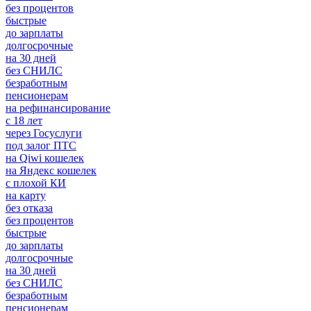
без процентов
быстрые
до зарплаты
долгосрочные
на 30 дней
без СНИЛС
безработным
пенсионерам
на рефинансирование
с 18 лет
через Госуслуги
под залог ПТС
на Qiwi кошелек
на Яндекс кошелек
с плохой КИ
на карту
без отказа
без процентов
быстрые
до зарплаты
долгосрочные
на 30 дней
без СНИЛС
безработным
пенсионерам