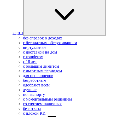
карты
без справок о доходах
с бесплатным обслуживанием
виртуальные
с доставкой на дом
с кэшбеком
с 18 лет
с большим лимитом
с льготным периодом
для пенсионеров
безработным
одобряют всем
лучшие
по паспорту
с моментальным решением
со снятием наличных
без отказа
с плохой КИ