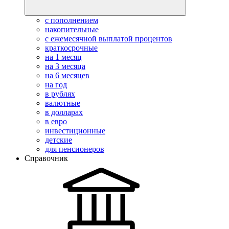
с пополнением
накопительные
с ежемесячной выплатой процентов
краткосрочные
на 1 месяц
на 3 месяца
на 6 месяцев
на год
в рублях
валютные
в долларах
в евро
инвестиционные
детские
для пенсионеров
Справочник