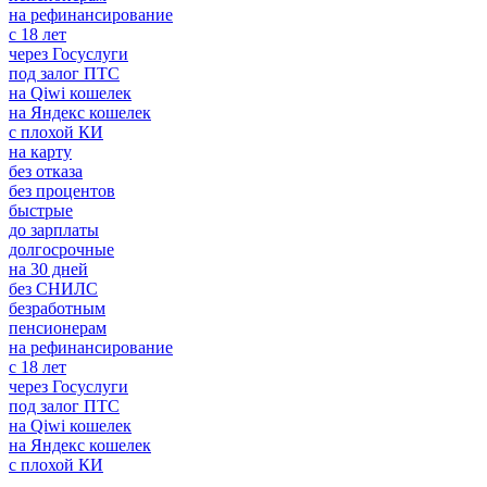
на рефинансирование
с 18 лет
через Госуслуги
под залог ПТС
на Qiwi кошелек
на Яндекс кошелек
с плохой КИ
на карту
без отказа
без процентов
быстрые
до зарплаты
долгосрочные
на 30 дней
без СНИЛС
безработным
пенсионерам
на рефинансирование
с 18 лет
через Госуслуги
под залог ПТС
на Qiwi кошелек
на Яндекс кошелек
с плохой КИ