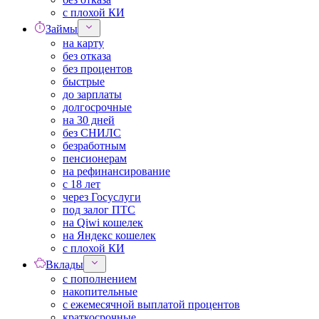
с плохой КИ
Займы
на карту
без отказа
без процентов
быстрые
до зарплаты
долгосрочные
на 30 дней
без СНИЛС
безработным
пенсионерам
на рефинансирование
с 18 лет
через Госуслуги
под залог ПТС
на Qiwi кошелек
на Яндекс кошелек
с плохой КИ
Вклады
с пополнением
накопительные
с ежемесячной выплатой процентов
краткосрочные