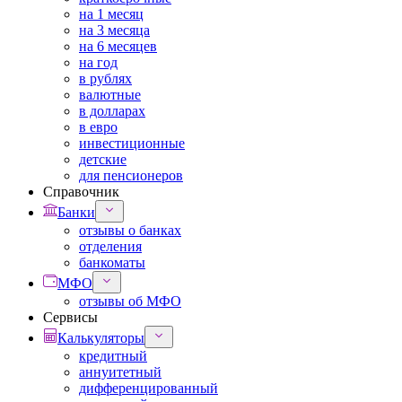
на 1 месяц
на 3 месяца
на 6 месяцев
на год
в рублях
валютные
в долларах
в евро
инвестиционные
детские
для пенсионеров
Справочник
Банки
отзывы о банках
отделения
банкоматы
МФО
отзывы об МФО
Сервисы
Калькуляторы
кредитный
аннуитетный
дифференцированный