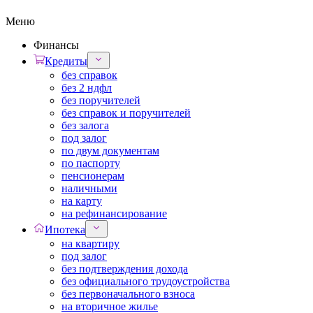
Меню
Финансы
Кредиты
без справок
без 2 ндфл
без поручителей
без справок и поручителей
без залога
под залог
по двум документам
по паспорту
пенсионерам
наличными
на карту
на рефинансирование
Ипотека
на квартиру
под залог
без подтверждения дохода
без официального трудоустройства
без первоначального взноса
на вторичное жилье