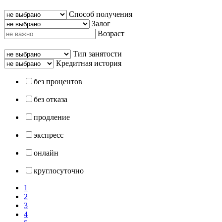
Способ получения
Залог
Возраст
Тип занятости
Кредитная история
без процентов
без отказа
продление
экспресс
онлайн
круглосуточно
1
2
3
4