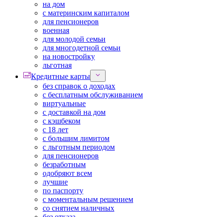
на дом
с материнским капиталом
для пенсионеров
военная
для молодой семьи
для многодетной семьи
на новостройку
льготная
Кредитные карты
без справок о доходах
с бесплатным обслуживанием
виртуальные
с доставкой на дом
с кэшбеком
с 18 лет
с большим лимитом
с льготным периодом
для пенсионеров
безработным
одобряют всем
лучшие
по паспорту
с моментальным решением
со снятием наличных
без отказа