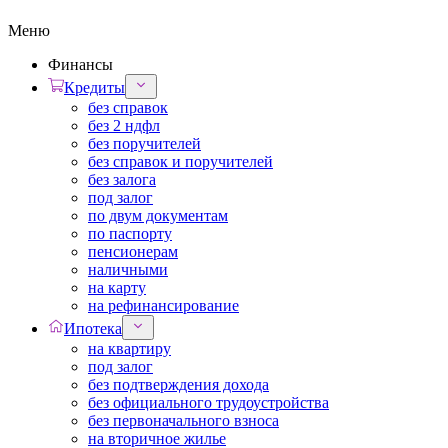
Меню
Финансы
Кредиты
без справок
без 2 ндфл
без поручителей
без справок и поручителей
без залога
под залог
по двум документам
по паспорту
пенсионерам
наличными
на карту
на рефинансирование
Ипотека
на квартиру
под залог
без подтверждения дохода
без официального трудоустройства
без первоначального взноса
на вторичное жилье