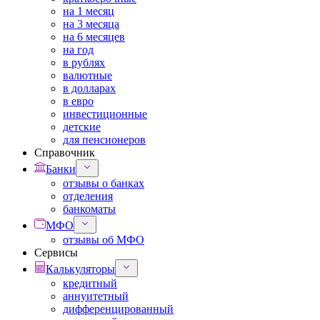
на 1 месяц
на 3 месяца
на 6 месяцев
на год
в рублях
валютные
в долларах
в евро
инвестиционные
детские
для пенсионеров
Справочник
Банки
отзывы о банках
отделения
банкоматы
МФО
отзывы об МФО
Сервисы
Калькуляторы
кредитный
аннуитетный
дифференцированный