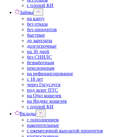
с плохой КИ
Займы
на карту
без отказа
без процентов
быстрые
до зарплаты
долгосрочные
на 30 дней
без СНИЛС
безработным
пенсионерам
на рефинансирование
с 18 лет
через Госуслуги
под залог ПТС
на Qiwi кошелек
на Яндекс кошелек
с плохой КИ
Вклады
с пополнением
накопительные
с ежемесячной выплатой процентов
краткосрочные