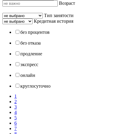
Возраст
Тип занятости
Кредитная история
без процентов
без отказа
продление
экспресс
онлайн
круглосуточно
1
2
3
4
5
6
7
8