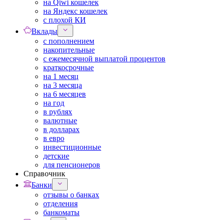
на Qiwi кошелек
на Яндекс кошелек
с плохой КИ
Вклады
с пополнением
накопительные
с ежемесячной выплатой процентов
краткосрочные
на 1 месяц
на 3 месяца
на 6 месяцев
на год
в рублях
валютные
в долларах
в евро
инвестиционные
детские
для пенсионеров
Справочник
Банки
отзывы о банках
отделения
банкоматы