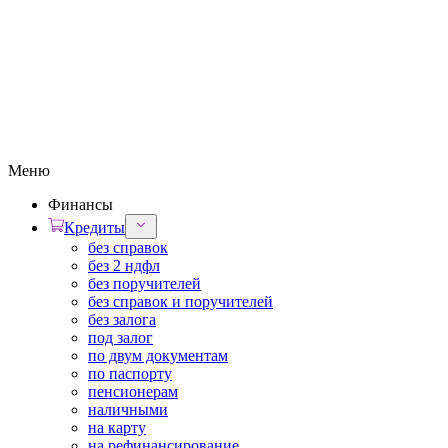
Меню
Финансы
Кредиты
без справок
без 2 ндфл
без поручителей
без справок и поручителей
без залога
под залог
по двум документам
по паспорту
пенсионерам
наличными
на карту
на рефинансирование