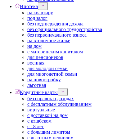
Ипотека
на квартиру
под залог
без подтверждения дохода
без официального трудоустройства
без первоначального взноса
на вторичное жилье
на дом
с материнским капиталом
для пенсионеров
военная
для молодой семьи
для многодетной семьи
на новостройку
льготная
Кредитные карты
без справок о доходах
с бесплатным обслуживанием
виртуальные
с доставкой на дом
с кэшбеком
с 18 лет
с большим лимитом
с льготным периодом