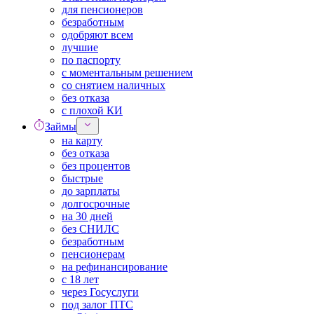
для пенсионеров
безработным
одобряют всем
лучшие
по паспорту
с моментальным решением
со снятием наличных
без отказа
с плохой КИ
Займы
на карту
без отказа
без процентов
быстрые
до зарплаты
долгосрочные
на 30 дней
без СНИЛС
безработным
пенсионерам
на рефинансирование
с 18 лет
через Госуслуги
под залог ПТС